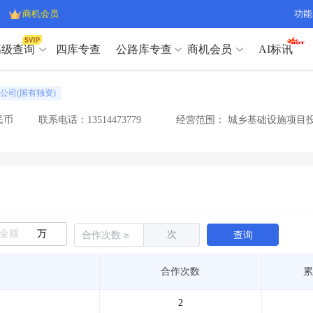
商机会员
功能
高级查询
四库专查
公路库专查
商机会员
AI标讯
高级查询（SVIP）
A
公司(国有独资)
开标记录
>
项目经理带业绩荣誉证书
>
高级查询（SVIP）
A
项目参数
>
项目经理投标记录
>
民币
联系电话：13514473779
经营范围：
城乡基础设施项目投
下浮率
>
技术负责人/专职安全员C证
>
开标记录
>
项目经理带业绩荣誉证书
>
查业主
>
项目分类筛选
>
项目参数
>
项目经理投标记录
>
宏观经济
>
建企舆情
>
下浮率
>
技术负责人/专职安全员C证
>
政策规划
>
招投标规则
>
查业主
>
项目分类筛选
>
A
宏观经济
>
建企舆情
>
万
次
查询
政策规划
>
招投标规则
>
A
商机会员
合作次数
累
业主专查
>
项目商机
>
商机会员
拟建项目审批
>
专项债项目
>
2