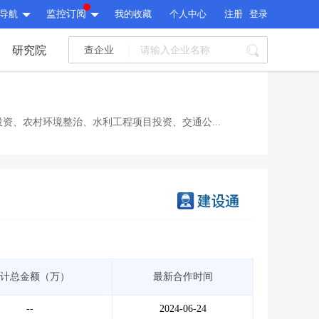
导航
监控订阅
我的收藏
个人中心
注册
登录
研究院
查企业
I标讯
标讯精选
>
智能订阅
>
I标讯
资、农村环境整治、水利工程项目投资、交通公...
标讯精选
>
智能订阅
>
建设通大数据研究院
研究报告
>
文章
>
建设通大数据研究院
PI接口
>
市场经营AI云平台
>
研究报告
>
文章
>
PI接口
>
市场经营AI云平台
>
其他服务
计总金额（万）
最新合作时间
会员服务
>
数据导出服务
>
其他服务
人脉服务
>
APP下载
>
--
2024-06-24