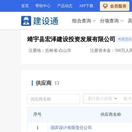
首页
帮助中心
产品动态
APP下载
组合查询
分项查询
分项查询（VIP）
靖宇县宏泽建设投资发展有限公司
有限责任
查企业
>
查业绩
>
分项查询（VIP）
查资质
>
查人员
>
注册地：吉林省-白山市
注册资本金：500万人
查荣誉
>
查诚信
>
查企业
>
查业绩
>
项目经理
>
信用评价
>
查资质
>
查人员
>
招标信息
>
组合查询
>
查荣誉
>
查诚信
>
供应商
13
项目经理
>
信用评价
>
招标信息
>
组合查询
>
行业 / 地区专查
~
四库专查
>
公路库专查
>
行业 / 地区专查
序号
供应商名称
省库业绩查询
>
水利库专查
>
组合查询-广州
>
业绩专查-广州
>
四库专查
>
公路库专查
>
1
国昇设计有限责任公司