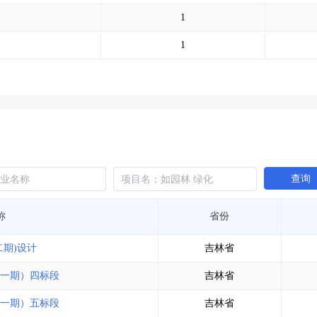
土地交易
>
省市重点项目
>
业主专查
>
项目商机
>
1
拟建项目审批
>
专项债项目
>
土地交易
>
省市重点项目
>
1
查询
称
省份
期)设计
吉林省
一期）四标段
吉林省
一期）五标段
吉林省