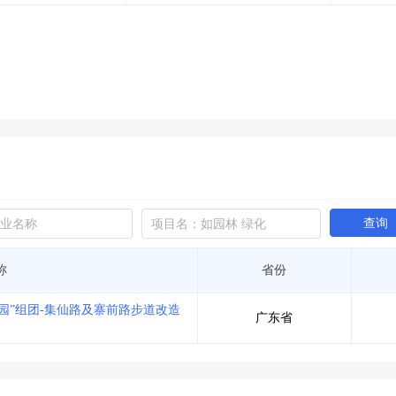
土地交易
>
省市重点项目
>
业主专查
>
项目商机
>
拟建项目审批
>
专项债项目
>
土地交易
>
省市重点项目
>
查询
称
省份
园”组团-集仙路及寨前路步道改造
广东省