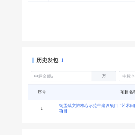
省库业绩查询
>
水利库专查
>
组合查询-广州
>
业绩专查-广州
>
历史发包
1
万
序号
项目名
铜盂镇文旅核心示范带建设项目-“艺术田
1
项目