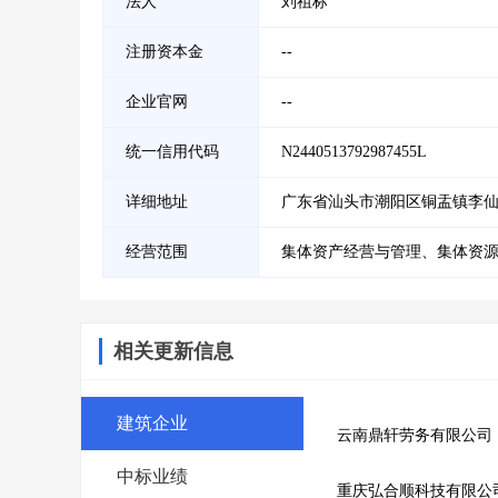
法人
刘祖标
注册资本金
--
企业官网
--
统一信用代码
N2440513792987455L
详细地址
广东省汕头市潮阳区铜盂镇李
经营范围
集体资产经营与管理、集体资
相关更新信息
建筑企业
云南鼎轩劳务有限公司
中标业绩
重庆弘合顺科技有限公