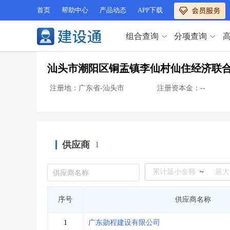
首页
帮助中心
产品动态
APP下载
组合查询
分项查询
分项查询（VIP）
汕头市潮阳区铜盂镇李仙村仙住经济联
查企业
>
查业绩
>
分项查询（VIP）
查资质
>
查人员
>
注册地：广东省-汕头市
注册资本金：--
查荣誉
>
查诚信
>
查企业
>
查业绩
>
项目经理
>
信用评价
>
查资质
>
查人员
>
招标信息
>
组合查询
>
查荣誉
>
查诚信
>
供应商
1
项目经理
>
信用评价
>
招标信息
>
组合查询
>
行业 / 地区专查
~
四库专查
>
公路库专查
>
行业 / 地区专查
序号
供应商名称
省库业绩查询
>
水利库专查
>
组合查询-广州
>
业绩专查-广州
>
四库专查
>
公路库专查
>
1
广东勋程建设有限公司