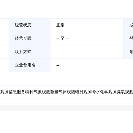
经营状态
正常
经营期限
-- 至 --
联系方式
--
企业曾用名
--
象观测信息服务特种气象观测微量气体观测辐射观测降水化学观测臭氧观