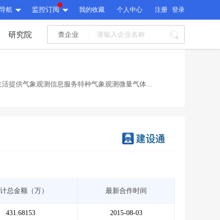
导航
监控订阅
我的收藏
个人中心
注册
登录
研究院
查企业
I标讯
标讯精选
>
智能订阅
>
I标讯
活提供气象观测信息服务特种气象观测微量气体...
标讯精选
>
智能订阅
>
建设通大数据研究院
研究报告
>
文章
>
建设通大数据研究院
PI接口
>
市场经营AI云平台
>
研究报告
>
文章
>
PI接口
>
市场经营AI云平台
>
其他服务
计总金额（万）
最新合作时间
会员服务
>
数据导出服务
>
其他服务
人脉服务
>
APP下载
>
431.68153
2015-08-03