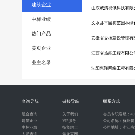
建筑企业
山东威清视讯科技有限
中标业绩
文水县平园梅艺园林绿
热门产品
安徽省交控建设管理有
黄页企业
江西省热能工程有限公
业主名录
沈阳惠翔网络工程有限
查询导航
链接导航
联系方式
组合查询
关于我们
会员专职客服：400-
建筑企业
VIP服务
公司名称：杭州筑
中标业绩
招贤纳士
公司地址：浙江省杭
人员查询
筑龙官网