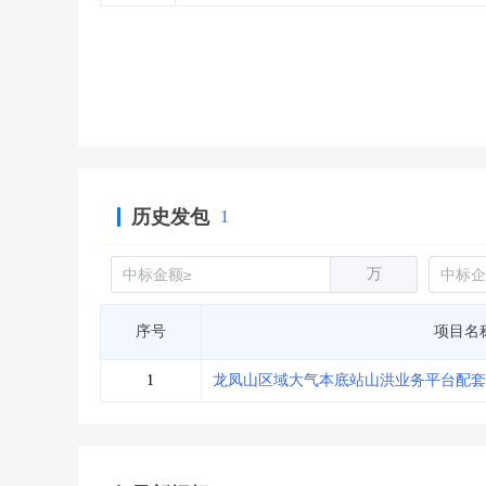
省库业绩查询
>
水利库专查
>
组合查询-广州
>
业绩专查-广州
>
历史发包
1
万
序号
项目名
1
龙凤山区域大气本底站山洪业务平台配套