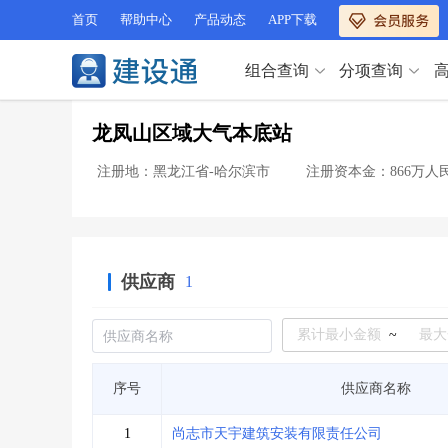
首页
帮助中心
产品动态
APP下载
组合查询
分项查询
分项查询（VIP）
龙凤山区域大气本底站
查企业
>
查业绩
>
分项查询（VIP）
查资质
>
查人员
>
注册地：黑龙江省-哈尔滨市
注册资本金：866万人
查荣誉
>
查诚信
>
查企业
>
查业绩
>
项目经理
>
信用评价
>
查资质
>
查人员
>
招标信息
>
组合查询
>
查荣誉
>
查诚信
>
供应商
1
项目经理
>
信用评价
>
招标信息
>
组合查询
>
行业 / 地区专查
~
四库专查
>
公路库专查
>
行业 / 地区专查
序号
供应商名称
省库业绩查询
>
水利库专查
>
组合查询-广州
>
业绩专查-广州
>
四库专查
>
公路库专查
>
1
尚志市天宇建筑安装有限责任公司