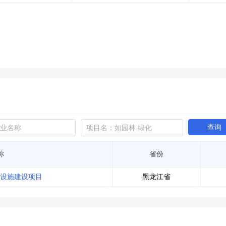
土地交易
>
省市重点项目
>
业主专查
>
项目商机
>
拟建项目审批
>
专项债项目
>
土地交易
>
省市重点项目
>
查询
称
省份
设施建设项目
黑龙江省