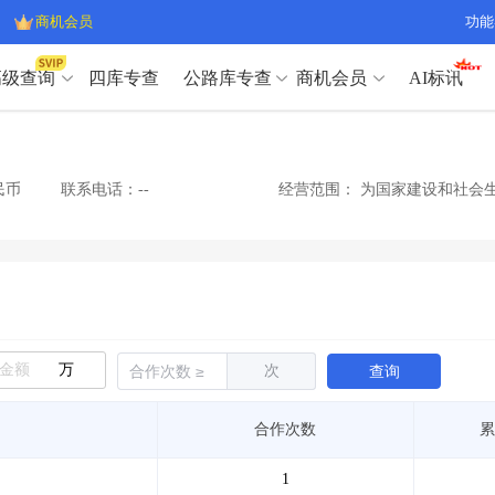
商机会员
功能
高级查询
四库专查
公路库专查
商机会员
AI标讯
高级查询（SVIP）
A
开标记录
>
项目经理带业绩荣誉证书
>
高级查询（SVIP）
A
项目参数
>
项目经理投标记录
>
民币
联系电话：--
经营范围：
为国家建设和社会生
下浮率
>
技术负责人/专职安全员C证
>
开标记录
>
项目经理带业绩荣誉证书
>
查业主
>
项目分类筛选
>
项目参数
>
项目经理投标记录
>
宏观经济
>
建企舆情
>
下浮率
>
技术负责人/专职安全员C证
>
政策规划
>
招投标规则
>
查业主
>
项目分类筛选
>
A
宏观经济
>
建企舆情
>
万
次
查询
政策规划
>
招投标规则
>
A
商机会员
合作次数
累
业主专查
>
项目商机
>
商机会员
拟建项目审批
>
专项债项目
>
1