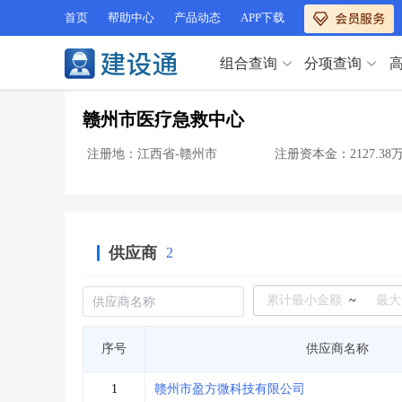
首页
帮助中心
产品动态
APP下载
组合查询
分项查询
分项查询（VIP）
赣州市医疗急救中心
查企业
>
查业绩
>
分项查询（VIP）
查资质
>
查人员
>
注册地：江西省-赣州市
注册资本金：2127.3
查荣誉
>
查诚信
>
查企业
>
查业绩
>
项目经理
>
信用评价
>
查资质
>
查人员
>
招标信息
>
组合查询
>
查荣誉
>
查诚信
>
供应商
2
项目经理
>
信用评价
>
招标信息
>
组合查询
>
行业 / 地区专查
~
四库专查
>
公路库专查
>
行业 / 地区专查
序号
供应商名称
省库业绩查询
>
水利库专查
>
组合查询-广州
>
业绩专查-广州
>
四库专查
>
公路库专查
>
1
赣州市盈方微科技有限公司