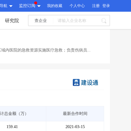
导航
监控订阅
我的收藏
个人中心
注册
登录
研究院
查企业
I标讯
标讯精选
>
智能订阅
>
I标讯
域内医院的急救资源实施医疗急救；负责伤病员...
标讯精选
>
智能订阅
>
建设通大数据研究院
研究报告
>
文章
>
建设通大数据研究院
PI接口
>
市场经营AI云平台
>
研究报告
>
文章
>
PI接口
>
市场经营AI云平台
>
其他服务
计总金额（万）
最新合作时间
会员服务
>
数据导出服务
>
其他服务
人脉服务
>
APP下载
>
159.41
2021-03-15