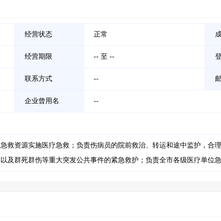
经营状态
正常
经营期限
-- 至 --
联系方式
--
企业曾用名
--
的急救资源实施医疗急救；负责伤病员的院前救治、转运和途中监护，合
毒以及群死群伤等重大突发公共事件的紧急救护；负责全市各级医疗单位