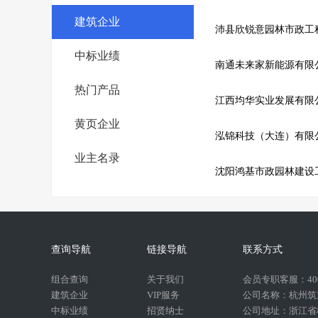
建筑企业
沛县欣锐意园林市政工
中标业绩
南通未来家新能源有限
热门产品
江西均华实业发展有限
黄页企业
泓锦科技（大连）有限
业主名录
沈阳鸿基市政园林建设
查询导航
链接导航
联系方式
组合查询
关于我们
会员专职客服：400-
建筑企业
VIP服务
公司名称：杭州筑
中标业绩
招贤纳士
公司地址：浙江省杭