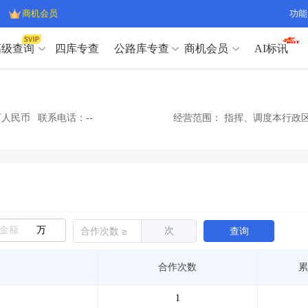
商机会员
功能
高级查询
四库专查
公路库专查
商机会员
AI标讯
高级查询（SVIP）
A
开标记录
>
项目经理带业绩荣誉证书
>
高级查询（SVIP）
A
项目参数
>
项目经理投标记录
>
8万人民币
联系电话：--
经营范围：
指挥、调度本行政区
下浮率
>
技术负责人/专职安全员C证
>
开标记录
>
项目经理带业绩荣誉证书
>
查业主
>
项目分类筛选
>
项目参数
>
项目经理投标记录
>
宏观经济
>
建企舆情
>
下浮率
>
技术负责人/专职安全员C证
>
政策规划
>
招投标规则
>
查业主
>
项目分类筛选
>
A
宏观经济
>
建企舆情
>
万
次
查询
政策规划
>
招投标规则
>
A
商机会员
合作次数
累
业主专查
>
项目商机
>
商机会员
拟建项目审批
>
专项债项目
>
1