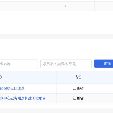
土地交易
>
省市重点项目
>
业主专查
>
项目商机
>
1
拟建项目审批
>
专项债项目
>
土地交易
>
省市重点项目
>
查询
称
省份
级保护三级改造
江西省
救中心业务用房扩建工程项目
江西省