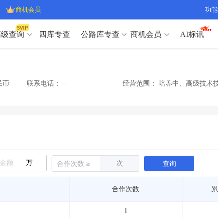
商机会员
功能
高级查询
四库专查
公路库专查
商机会员
AI标讯
高级查询（SVIP）
A
开标记录
>
项目经理带业绩荣誉证书
>
高级查询（SVIP）
A
项目参数
>
项目经理投标记录
>
民币
联系电话：--
经营范围：
培养中、高级技术技
下浮率
>
技术负责人/专职安全员C证
>
开标记录
>
项目经理带业绩荣誉证书
>
查业主
>
项目分类筛选
>
项目参数
>
项目经理投标记录
>
宏观经济
>
建企舆情
>
下浮率
>
技术负责人/专职安全员C证
>
政策规划
>
招投标规则
>
查业主
>
项目分类筛选
>
A
宏观经济
>
建企舆情
>
万
次
查询
政策规划
>
招投标规则
>
A
商机会员
合作次数
累
业主专查
>
项目商机
>
商机会员
拟建项目审批
>
专项债项目
>
1