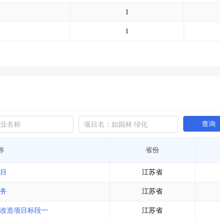
土地交易
>
省市重点项目
>
业主专查
>
项目商机
>
1
拟建项目审批
>
专项债项目
>
土地交易
>
省市重点项目
>
1
查询
称
省份
目
江苏省
务
江苏省
改造项目标段一
江苏省