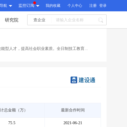
导航
监控订阅
我的收藏
个人中心
注册
登录
研究院
查企业
I标讯
标讯精选
>
智能订阅
>
I标讯
能型人才，提高社会职业素质。全日制技工教育...
标讯精选
>
智能订阅
>
建设通大数据研究院
研究报告
>
文章
>
建设通大数据研究院
PI接口
>
市场经营AI云平台
>
研究报告
>
文章
>
PI接口
>
市场经营AI云平台
>
其他服务
计总金额（万）
最新合作时间
会员服务
>
数据导出服务
>
其他服务
人脉服务
>
APP下载
>
75.5
2021-06-21