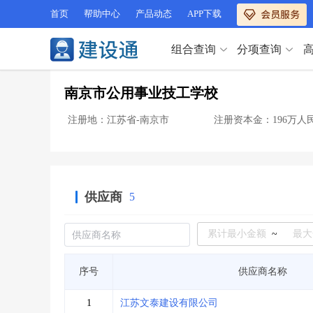
首页
帮助中心
产品动态
APP下载
组合查询
分项查询
分项查询（VIP）
南京市公用事业技工学校
查企业
>
查业绩
>
分项查询（VIP）
查资质
>
查人员
>
注册地：江苏省-南京市
注册资本金：196万人
查荣誉
>
查诚信
>
查企业
>
查业绩
>
项目经理
>
信用评价
>
查资质
>
查人员
>
招标信息
>
组合查询
>
查荣誉
>
查诚信
>
供应商
5
项目经理
>
信用评价
>
招标信息
>
组合查询
>
行业 / 地区专查
~
四库专查
>
公路库专查
>
行业 / 地区专查
序号
供应商名称
省库业绩查询
>
水利库专查
>
组合查询-广州
>
业绩专查-广州
>
四库专查
>
公路库专查
>
1
江苏文泰建设有限公司