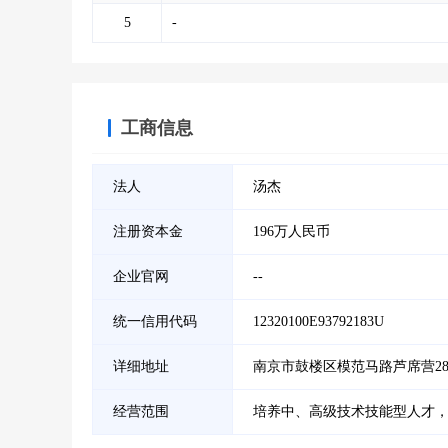
5
-
工商信息
法人
汤杰
注册资本金
196万人民币
企业官网
--
统一信用代码
12320100E93792183U
详细地址
南京市鼓楼区模范马路芦席营2
经营范围
培养中、高级技术技能型人才