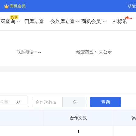
商机会员
功能
高级查询
四库专查
公路库专查
商机会员
AI标讯
高级查询（SVIP）
A
开标记录
>
项目经理带业绩荣誉证书
>
高级查询（SVIP）
A
项目参数
>
项目经理投标记录
>
联系电话：--
经营范围：
未公示
下浮率
>
技术负责人/专职安全员C证
>
开标记录
>
项目经理带业绩荣誉证书
>
查业主
>
项目分类筛选
>
项目参数
>
项目经理投标记录
>
宏观经济
>
建企舆情
>
下浮率
>
技术负责人/专职安全员C证
>
政策规划
>
招投标规则
>
查业主
>
项目分类筛选
>
A
宏观经济
>
建企舆情
>
万
次
查询
政策规划
>
招投标规则
>
A
商机会员
合作次数
累
业主专查
>
项目商机
>
商机会员
拟建项目审批
>
专项债项目
>
1