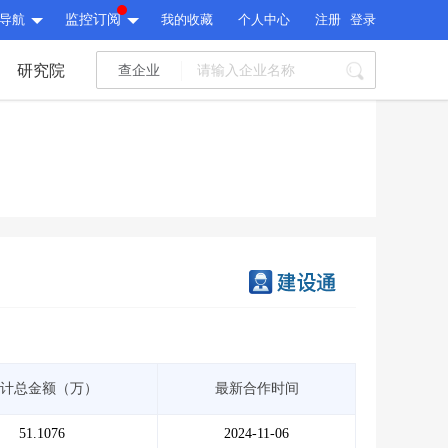
导航
监控订阅
我的收藏
个人中心
注册
登录
研究院
查企业
I标讯
标讯精选
>
智能订阅
>
I标讯
标讯精选
>
智能订阅
>
建设通大数据研究院
研究报告
>
文章
>
建设通大数据研究院
PI接口
>
市场经营AI云平台
>
研究报告
>
文章
>
PI接口
>
市场经营AI云平台
>
其他服务
计总金额（万）
最新合作时间
会员服务
>
数据导出服务
>
其他服务
人脉服务
>
APP下载
>
51.1076
2024-11-06