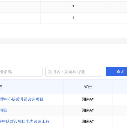
土地交易
>
省市重点项目
>
业主专查
>
项目商机
>
3
拟建项目审批
>
专项债项目
>
土地交易
>
省市重点项目
>
1
查询
称
省份
局管理中心提质升级改造项目
湖南省
护项目
湖南省
武警中队建设项目电力改造工程
湖南省