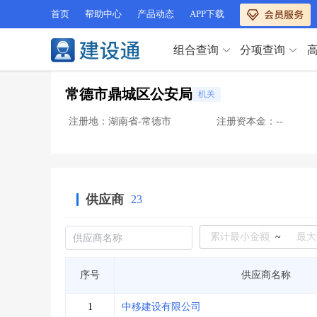
首页
帮助中心
产品动态
APP下载
组合查询
分项查询
分项查询（VIP）
常德市鼎城区公安局
机关
查企业
>
查业绩
>
分项查询（VIP）
查资质
>
查人员
>
注册地：湖南省-常德市
注册资本金：--
查荣誉
>
查诚信
>
查企业
>
查业绩
>
项目经理
>
信用评价
>
查资质
>
查人员
>
招标信息
>
组合查询
>
查荣誉
>
查诚信
>
供应商
23
项目经理
>
信用评价
>
招标信息
>
组合查询
>
行业 / 地区专查
~
四库专查
>
公路库专查
>
行业 / 地区专查
序号
供应商名称
省库业绩查询
>
水利库专查
>
组合查询-广州
>
业绩专查-广州
>
四库专查
>
公路库专查
>
1
中移建设有限公司