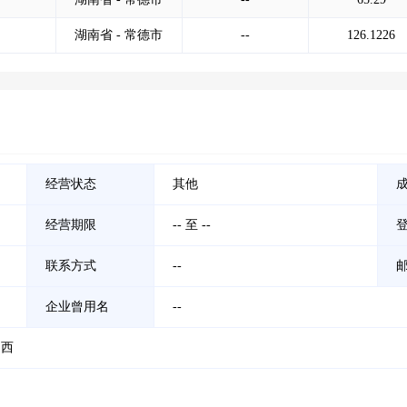
湖南省 - 常德市
--
126.1226
经营状态
其他
经营期限
-- 至 --
联系方式
--
企业曾用名
--
道西