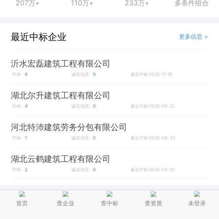
207万+
110万+
233万+
多条件组合
最近中标企业
更多信息 >
沂水宏磊建筑工程有限公司
中标:
6
诚信信息:
0
最近中标:2026-11-18
湖北尔升建筑工程有限公司
中标:
4
诚信信息:
0
最近中标:2026-09-22
河北特沛建筑劳务分包有限公司
中标:
1
诚信信息:
0
最近中标:2026-08-30
湖北云鹤建筑工程有限公司
中标:
2
诚信信息:
0
最近中标:2026-08-10
项目经理
首页
查企业
查中标
查资质
未登录
更多信息 >
实时更新项目经理在建信息