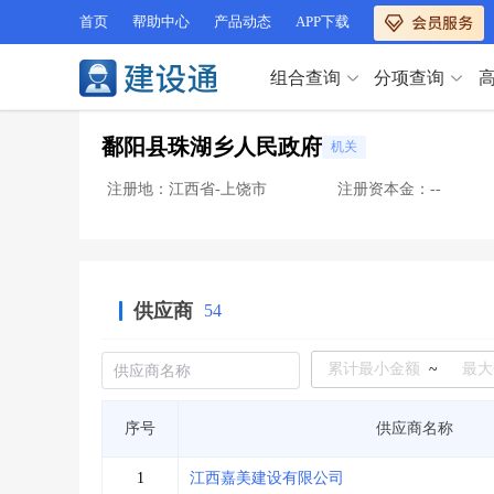
首页
帮助中心
产品动态
APP下载
组合查询
分项查询
分项查询（VIP）
鄱阳县珠湖乡人民政府
机关
查企业
>
查业绩
>
分项查询（VIP）
查资质
>
查人员
>
注册地：江西省-上饶市
注册资本金：--
查荣誉
>
查诚信
>
查企业
>
查业绩
>
项目经理
>
信用评价
>
查资质
>
查人员
>
招标信息
>
组合查询
>
查荣誉
>
查诚信
>
供应商
54
项目经理
>
信用评价
>
招标信息
>
组合查询
>
行业 / 地区专查
~
四库专查
>
公路库专查
>
行业 / 地区专查
序号
供应商名称
省库业绩查询
>
水利库专查
>
组合查询-广州
>
业绩专查-广州
>
四库专查
>
公路库专查
>
1
江西嘉美建设有限公司