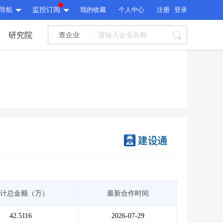
导航
监控订阅
我的收藏
个人中心
注册
登录
研究院
查企业
I标讯
标讯精选
>
智能订阅
>
I标讯
标讯精选
>
智能订阅
>
建设通大数据研究院
研究报告
>
文章
>
建设通大数据研究院
PI接口
>
市场经营AI云平台
>
研究报告
>
文章
>
PI接口
>
市场经营AI云平台
>
其他服务
计总金额（万）
最新合作时间
会员服务
>
数据导出服务
>
其他服务
人脉服务
>
APP下载
>
42.5116
2026-07-29