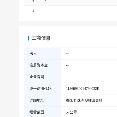
4
-
5
-
工商信息
法人
--
注册资本金
--
企业官网
--
统一信用代码
11360930014794032E
详细地址
鄱阳县珠湖乡铺田集镇
经营范围
未公示