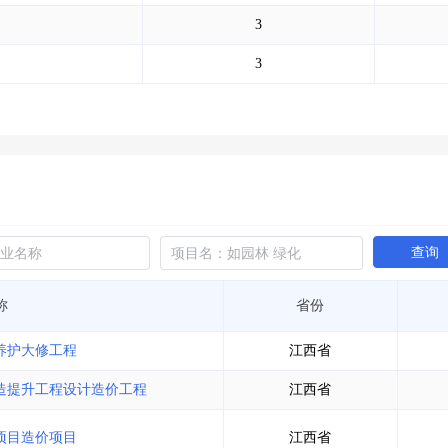
土地交易
>
省市重点项目
>
业主专查
>
项目商机
>
3
拟建项目审批
>
专项债项目
>
土地交易
>
省市重点项目
>
3
查询
称
省份
路养护大修工程
江西省
改造提升工程设计造价工程
江西省
治项目造价项目
江西省