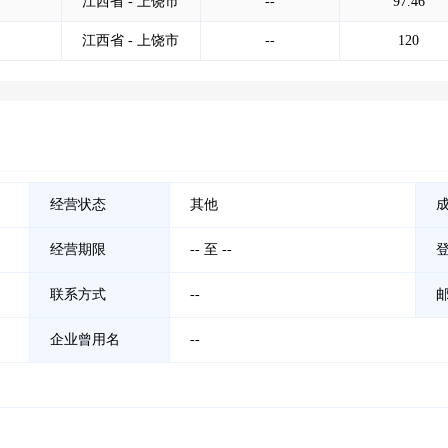
江西省 - 上饶市
--
97.46
江西省 - 上饶市
--
120
经营状态
其他
经营期限
-- 至 --
联系方式
--
企业曾用名
--