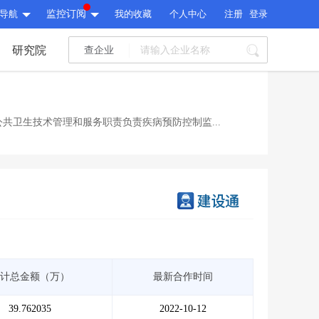
导航
监控订阅
我的收藏
个人中心
注册
登录
研究院
查企业
I标讯
标讯精选
>
智能订阅
>
I标讯
共卫生技术管理和服务职责负责疾病预防控制监...
标讯精选
>
智能订阅
>
建设通大数据研究院
研究报告
>
文章
>
建设通大数据研究院
PI接口
>
市场经营AI云平台
>
研究报告
>
文章
>
PI接口
>
市场经营AI云平台
>
其他服务
计总金额（万）
最新合作时间
会员服务
>
数据导出服务
>
其他服务
人脉服务
>
APP下载
>
39.762035
2022-10-12