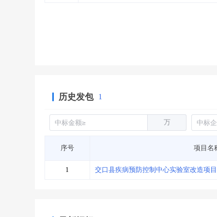
省库业绩查询
>
水利库专查
>
组合查询-广州
>
业绩专查-广州
>
历史发包
1
万
序号
项目名
1
交口县疾病预防控制中心实验室改造项目