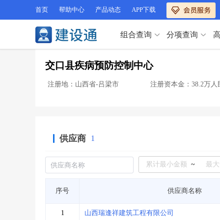
首页
帮助中心
产品动态
APP下载
组合查询
分项查询
分项查询（VIP）
交口县疾病预防控制中心
查企业
>
查业绩
>
分项查询（VIP）
查资质
>
查人员
>
注册地：山西省-吕梁市
注册资本金：38.2万人
查荣誉
>
查诚信
>
查企业
>
查业绩
>
项目经理
>
信用评价
>
查资质
>
查人员
>
招标信息
>
组合查询
>
查荣誉
>
查诚信
>
供应商
1
项目经理
>
信用评价
>
招标信息
>
组合查询
>
行业 / 地区专查
~
四库专查
>
公路库专查
>
行业 / 地区专查
序号
供应商名称
省库业绩查询
>
水利库专查
>
组合查询-广州
>
业绩专查-广州
>
四库专查
>
公路库专查
>
1
山西瑞逢祥建筑工程有限公司