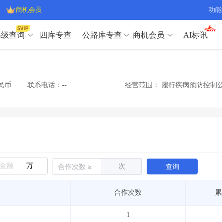
商机会员
功能
高级查询
四库专查
公路库专查
商机会员
AI标讯
高级查询（SVIP）
A
开标记录
>
项目经理带业绩荣誉证书
>
高级查询（SVIP）
A
项目参数
>
项目经理投标记录
>
民币
联系电话：--
经营范围：
履行疾病预防控制公
下浮率
>
技术负责人/专职安全员C证
>
开标记录
>
项目经理带业绩荣誉证书
>
查业主
>
项目分类筛选
>
项目参数
>
项目经理投标记录
>
宏观经济
>
建企舆情
>
下浮率
>
技术负责人/专职安全员C证
>
政策规划
>
招投标规则
>
查业主
>
项目分类筛选
>
A
宏观经济
>
建企舆情
>
万
次
查询
政策规划
>
招投标规则
>
A
商机会员
合作次数
累
业主专查
>
项目商机
>
商机会员
拟建项目审批
>
专项债项目
>
1