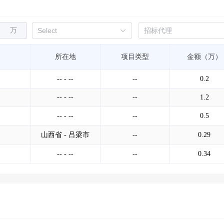
万
所在地
项目类型
金额（万）
-- - --
--
0.2
-- - --
--
1.2
-- - --
--
0.5
山西省 - 吕梁市
--
0.29
-- - --
--
0.34