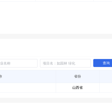
土地交易
>
省市重点项目
>
业主专查
>
项目商机
>
拟建项目审批
>
专项债项目
>
土地交易
>
省市重点项目
>
查询
称
省份
山西省