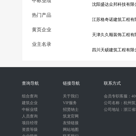
中标业绩
沈阳盛达众邦科技有限
热门产品
江苏格奇诺建筑工程有
黄页企业
天津久久顺装饰工程有
业主名录
四川天硕建筑工程有限
查询导航
链接导航
联系方式
组合查询
关于我们
会员专职客服：400-
建筑企业
VIP服务
公司名称：杭州筑
中标业绩
招贤纳士
公司地址：浙江省杭
人员查询
筑龙官网
项目经理
友情链接
资质等级
网站地图