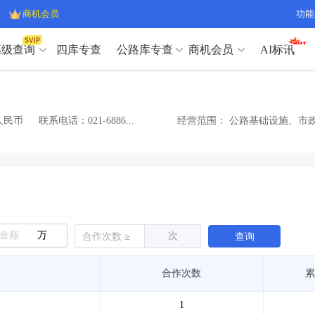
商机会员
功能
高级查询
四库专查
公路库专查
商机会员
AI标讯
高级查询（SVIP）
A
开标记录
>
项目经理带业绩荣誉证书
>
高级查询（SVIP）
A
项目参数
>
项目经理投标记录
>
人民币
联系电话：021-6886...
经营范围：
公路基础设施、市
下浮率
>
技术负责人/专职安全员C证
>
开标记录
>
项目经理带业绩荣誉证书
>
查业主
>
项目分类筛选
>
项目参数
>
项目经理投标记录
>
宏观经济
>
建企舆情
>
下浮率
>
技术负责人/专职安全员C证
>
政策规划
>
招投标规则
>
查业主
>
项目分类筛选
>
A
宏观经济
>
建企舆情
>
万
次
查询
政策规划
>
招投标规则
>
A
商机会员
合作次数
累
业主专查
>
项目商机
>
商机会员
拟建项目审批
>
专项债项目
>
1