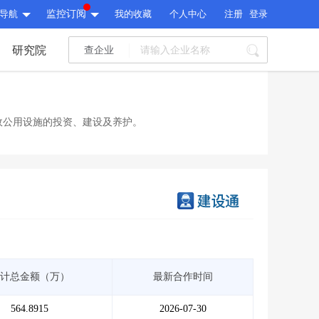
导航
监控订阅
我的收藏
个人中心
注册
登录
研究院
查企业
I标讯
标讯精选
>
智能订阅
>
I标讯
政公用设施的投资、建设及养护。
标讯精选
>
智能订阅
>
建设通大数据研究院
研究报告
>
文章
>
建设通大数据研究院
PI接口
>
市场经营AI云平台
>
研究报告
>
文章
>
PI接口
>
市场经营AI云平台
>
其他服务
计总金额（万）
最新合作时间
会员服务
>
数据导出服务
>
其他服务
人脉服务
>
APP下载
>
564.8915
2026-07-30