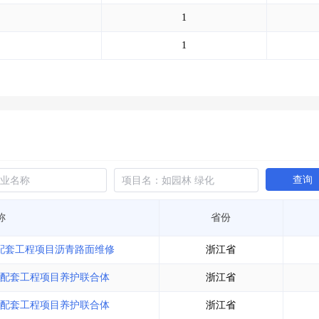
土地交易
>
省市重点项目
>
业主专查
>
项目商机
>
1
拟建项目审批
>
专项债项目
>
土地交易
>
省市重点项目
>
1
查询
称
省份
施配套工程项目沥青路面维修
浙江省
设施配套工程项目养护联合体
浙江省
设施配套工程项目养护联合体
浙江省