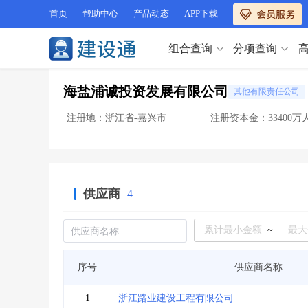
首页
帮助中心
产品动态
APP下载
组合查询
分项查询
分项查询（VIP）
海盐浦诚投资发展有限公司
其他有限责任公司
查企业
>
查业绩
>
分项查询（VIP）
查资质
>
查人员
>
注册地：浙江省-嘉兴市
注册资本金：33400万
查荣誉
>
查诚信
>
查企业
>
查业绩
>
项目经理
>
信用评价
>
查资质
>
查人员
>
招标信息
>
组合查询
>
查荣誉
>
查诚信
>
供应商
4
项目经理
>
信用评价
>
招标信息
>
组合查询
>
行业 / 地区专查
~
四库专查
>
公路库专查
>
行业 / 地区专查
序号
供应商名称
省库业绩查询
>
水利库专查
>
组合查询-广州
>
业绩专查-广州
>
四库专查
>
公路库专查
>
1
浙江路业建设工程有限公司