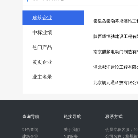
建筑企业
秦皇岛秦渤幕墙装饰工
中标业绩
陕西耀恒驰建设工程有
热门产品
南京麒麟电动门制造有
黄页企业
湖北邦汇建设工程有限
业主名录
北京朗元通科技有限公
查询导航
链接导航
联系方式
组合查询
关于我们
会员专职客服：400-
建筑企业
VIP服务
公司名称：杭州筑