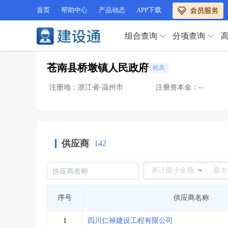
首页
帮助中心
产品动态
APP下载
组合查询
分项查询
分项查询（VIP）
苍南县桥墩镇人民政府
机关
查企业
>
查业绩
>
分项查询（VIP）
查资质
>
查人员
>
注册地：浙江省-温州市
注册资本金：--
查荣誉
>
查诚信
>
查企业
>
查业绩
>
项目经理
>
信用评价
>
查资质
>
查人员
>
招标信息
>
组合查询
>
查荣誉
>
查诚信
>
供应商
142
项目经理
>
信用评价
>
招标信息
>
组合查询
>
行业 / 地区专查
~
四库专查
>
公路库专查
>
行业 / 地区专查
序号
供应商名称
省库业绩查询
>
水利库专查
>
组合查询-广州
>
业绩专查-广州
>
四库专查
>
公路库专查
>
1
四川仁禄建设工程有限公司