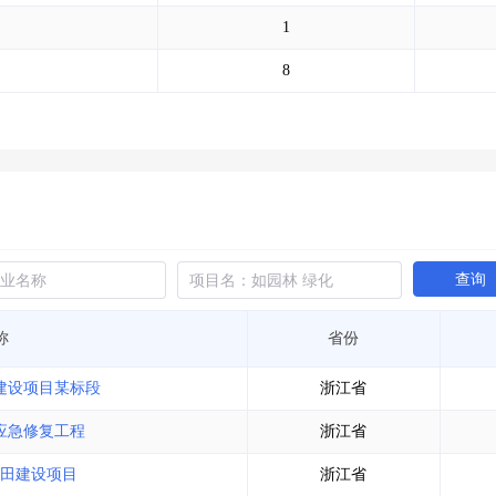
土地交易
>
省市重点项目
>
业主专查
>
项目商机
>
1
拟建项目审批
>
专项债项目
>
土地交易
>
省市重点项目
>
8
查询
称
省份
湖建设项目某标段
浙江省
路应急修复工程
浙江省
农田建设项目
浙江省