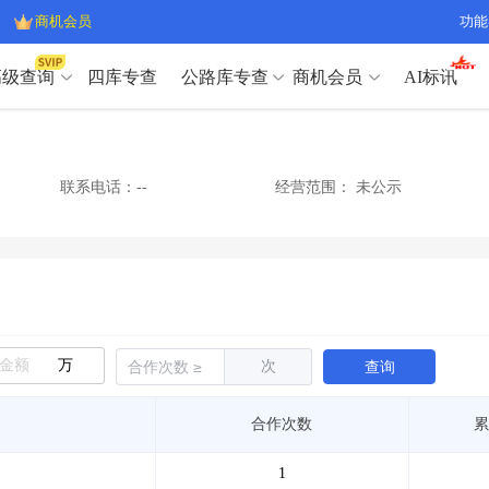
商机会员
功能
高级查询
四库专查
公路库专查
商机会员
AI标讯
高级查询（SVIP）
A
开标记录
>
项目经理带业绩荣誉证书
>
高级查询（SVIP）
A
项目参数
>
项目经理投标记录
>
联系电话：--
经营范围：
未公示
下浮率
>
技术负责人/专职安全员C证
>
开标记录
>
项目经理带业绩荣誉证书
>
查业主
>
项目分类筛选
>
项目参数
>
项目经理投标记录
>
宏观经济
>
建企舆情
>
下浮率
>
技术负责人/专职安全员C证
>
政策规划
>
招投标规则
>
查业主
>
项目分类筛选
>
A
宏观经济
>
建企舆情
>
万
次
查询
政策规划
>
招投标规则
>
A
商机会员
合作次数
累
业主专查
>
项目商机
>
商机会员
拟建项目审批
>
专项债项目
>
1