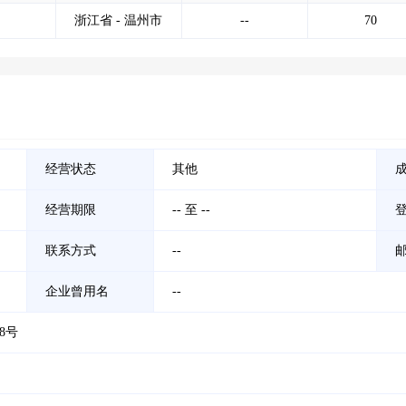
浙江省 - 温州市
--
70
经营状态
其他
经营期限
-- 至 --
联系方式
--
企业曾用名
--
8号