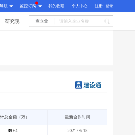
导航
监控订阅
我的收藏
个人中心
注册
登录
研究院
查企业
I标讯
标讯精选
>
智能订阅
>
I标讯
标讯精选
>
智能订阅
>
建设通大数据研究院
研究报告
>
文章
>
建设通大数据研究院
PI接口
>
市场经营AI云平台
>
研究报告
>
文章
>
PI接口
>
市场经营AI云平台
>
其他服务
计总金额（万）
最新合作时间
会员服务
>
数据导出服务
>
其他服务
人脉服务
>
APP下载
>
89.64
2021-06-15