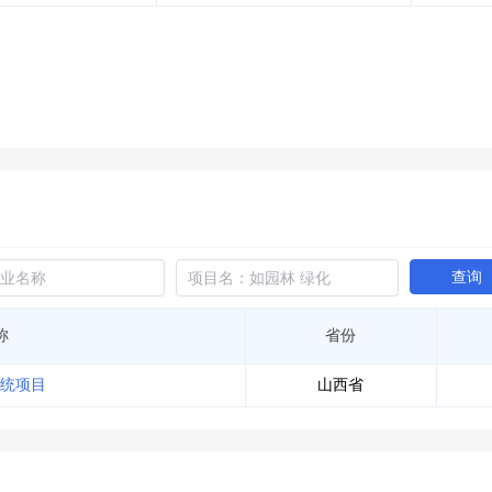
土地交易
>
省市重点项目
>
业主专查
>
项目商机
>
拟建项目审批
>
专项债项目
>
土地交易
>
省市重点项目
>
查询
称
省份
统项目
山西省