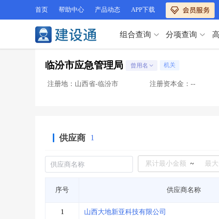
首页
帮助中心
产品动态
APP下载
组合查询
分项查询
分项查询（VIP）
临汾市应急管理局
机关
曾用名
查企业
>
查业绩
>
分项查询（VIP）
查资质
>
查人员
>
注册地：山西省-临汾市
注册资本金：--
查荣誉
>
查诚信
>
查企业
>
查业绩
>
项目经理
>
信用评价
>
查资质
>
查人员
>
招标信息
>
组合查询
>
查荣誉
>
查诚信
>
供应商
1
项目经理
>
信用评价
>
招标信息
>
组合查询
>
行业 / 地区专查
~
四库专查
>
公路库专查
>
行业 / 地区专查
序号
供应商名称
省库业绩查询
>
水利库专查
>
组合查询-广州
>
业绩专查-广州
>
四库专查
>
公路库专查
>
1
山西大地新亚科技有限公司