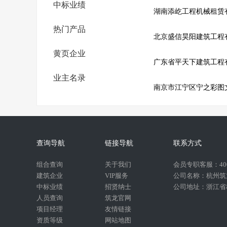
中标业绩
湖南添屹工程机械租赁
热门产品
北京盛信昊阳建筑工程
黄页企业
广东省平天下建筑工程
业主名录
南京市江宁区宁之彩图
查询导航
链接导航
联系方式
组合查询
关于我们
会员专职客服：400-
建筑企业
VIP服务
公司名称：杭州筑
中标业绩
招贤纳士
公司地址：浙江省杭
人员查询
筑龙官网
项目经理
友情链接
资质等级
网站地图