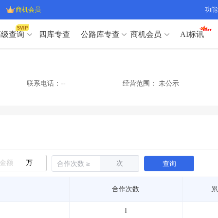
商机会员
功能
高级查询
四库专查
公路库专查
商机会员
AI标讯
高级查询（SVIP）
A
开标记录
>
项目经理带业绩荣誉证书
>
高级查询（SVIP）
A
项目参数
>
项目经理投标记录
>
联系电话：--
经营范围：
未公示
下浮率
>
技术负责人/专职安全员C证
>
开标记录
>
项目经理带业绩荣誉证书
>
查业主
>
项目分类筛选
>
项目参数
>
项目经理投标记录
>
宏观经济
>
建企舆情
>
下浮率
>
技术负责人/专职安全员C证
>
政策规划
>
招投标规则
>
查业主
>
项目分类筛选
>
A
宏观经济
>
建企舆情
>
万
次
查询
政策规划
>
招投标规则
>
A
商机会员
合作次数
累
业主专查
>
项目商机
>
商机会员
拟建项目审批
>
专项债项目
>
1