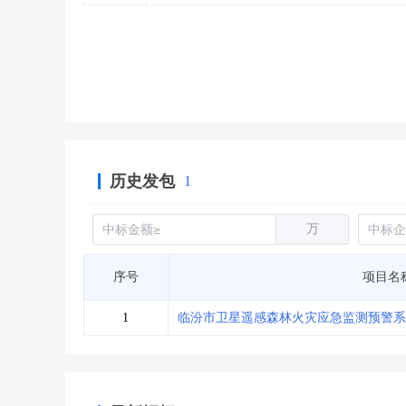
省库业绩查询
>
水利库专查
>
组合查询-广州
>
业绩专查-广州
>
历史发包
1
万
序号
项目名
1
临汾市卫星遥感森林火灾应急监测预警系