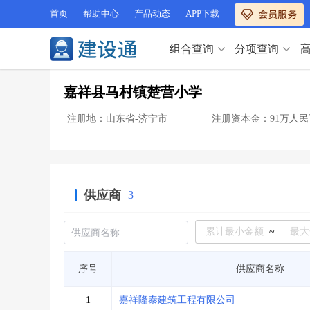
首页
帮助中心
产品动态
APP下载
组合查询
分项查询
分项查询（VIP）
嘉祥县马村镇楚营小学
查企业
>
查业绩
>
分项查询（VIP）
查资质
>
查人员
>
注册地：山东省-济宁市
注册资本金：91万人民
查荣誉
>
查诚信
>
查企业
>
查业绩
>
项目经理
>
信用评价
>
查资质
>
查人员
>
招标信息
>
组合查询
>
查荣誉
>
查诚信
>
供应商
3
项目经理
>
信用评价
>
招标信息
>
组合查询
>
行业 / 地区专查
~
四库专查
>
公路库专查
>
行业 / 地区专查
序号
供应商名称
省库业绩查询
>
水利库专查
>
组合查询-广州
>
业绩专查-广州
>
四库专查
>
公路库专查
>
1
嘉祥隆泰建筑工程有限公司