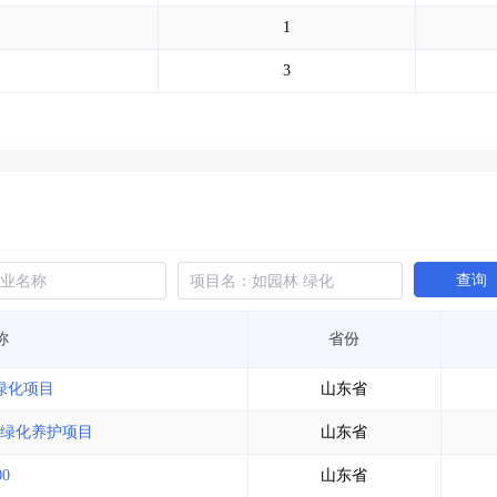
土地交易
>
省市重点项目
>
业主专查
>
项目商机
>
1
拟建项目审批
>
专项债项目
>
土地交易
>
省市重点项目
>
3
查询
称
省份
绿化项目
山东省
园绿化养护项目
山东省
0
山东省