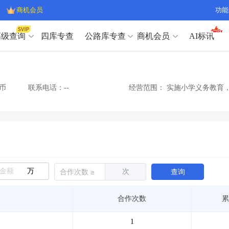
商机会员
功能
高级查询
四库专查
公路库专查
商机会员
AI标讯
高级查询（SVIP）
A
开标记录
>
项目经理带业绩荣誉证书
>
高级查询（SVIP）
A
项目参数
>
项目经理投标记录
>
币
联系电话：--
经营范围：
实施小学义务教育
下浮率
>
技术负责人/专职安全员C证
>
开标记录
>
项目经理带业绩荣誉证书
>
查业主
>
项目分类筛选
>
项目参数
>
项目经理投标记录
>
宏观经济
>
建企舆情
>
下浮率
>
技术负责人/专职安全员C证
>
政策规划
>
招投标规则
>
查业主
>
项目分类筛选
>
A
宏观经济
>
建企舆情
>
万
次
查询
政策规划
>
招投标规则
>
A
商机会员
合作次数
累
业主专查
>
项目商机
>
商机会员
拟建项目审批
>
专项债项目
>
1