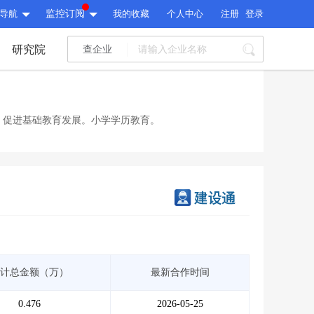
导航
监控订阅
我的收藏
个人中心
注册
登录
研究院
查企业
I标讯
标讯精选
>
智能订阅
>
I标讯
，促进基础教育发展。小学学历教育。
标讯精选
>
智能订阅
>
建设通大数据研究院
研究报告
>
文章
>
建设通大数据研究院
PI接口
>
市场经营AI云平台
>
研究报告
>
文章
>
PI接口
>
市场经营AI云平台
>
其他服务
计总金额（万）
最新合作时间
会员服务
>
数据导出服务
>
其他服务
人脉服务
>
APP下载
>
0.476
2026-05-25