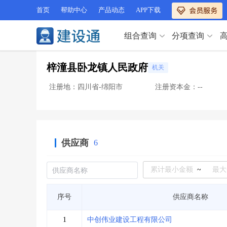
首页
帮助中心
产品动态
APP下载
组合查询
分项查询
分项查询（VIP）
梓潼县卧龙镇人民政府
机关
查企业
>
查业绩
>
分项查询（VIP）
查资质
>
查人员
>
注册地：四川省-绵阳市
注册资本金：--
查荣誉
>
查诚信
>
查企业
>
查业绩
>
项目经理
>
信用评价
>
查资质
>
查人员
>
招标信息
>
组合查询
>
查荣誉
>
查诚信
>
供应商
6
项目经理
>
信用评价
>
招标信息
>
组合查询
>
行业 / 地区专查
~
四库专查
>
公路库专查
>
行业 / 地区专查
序号
供应商名称
省库业绩查询
>
水利库专查
>
组合查询-广州
>
业绩专查-广州
>
四库专查
>
公路库专查
>
1
中创伟业建设工程有限公司