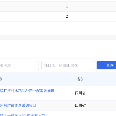
土地交易
>
省市重点项目
>
业主专查
>
项目商机
>
1
拟建项目审批
>
专项债项目
>
土地交易
>
省市重点项目
>
2
查询
称
省份
龙镇拦河村水稻制种产业配套设施建
四川省
用房维修改造采购项目
四川省
镇五一村污水治理“千村示范工