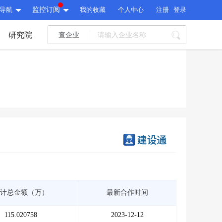
导航
监控订阅
我的收藏
个人中心
注册
登录
研究院
查企业
I标讯
标讯精选
>
智能订阅
>
I标讯
标讯精选
>
智能订阅
>
建设通大数据研究院
研究报告
>
文章
>
建设通大数据研究院
PI接口
>
市场经营AI云平台
>
研究报告
>
文章
>
PI接口
>
市场经营AI云平台
>
其他服务
计总金额（万）
最新合作时间
会员服务
>
数据导出服务
>
其他服务
人脉服务
>
APP下载
>
115.020758
2023-12-12