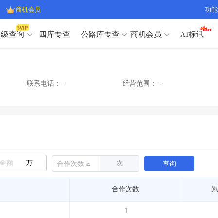
商机会员
功能
高级查询
四库专查
公路库专查
商机会员
AI标讯
高级查询（SVIP）
A
开标记录
>
项目经理带业绩荣誉证书
>
高级查询（SVIP）
A
项目参数
>
项目经理投标记录
>
联系电话：--
经营范围：
--
下浮率
>
技术负责人/专职安全员C证
>
开标记录
>
项目经理带业绩荣誉证书
>
查业主
>
项目分类筛选
>
项目参数
>
项目经理投标记录
>
宏观经济
>
建企舆情
>
下浮率
>
技术负责人/专职安全员C证
>
政策规划
>
招投标规则
>
查业主
>
项目分类筛选
>
A
宏观经济
>
建企舆情
>
万
次
查询
政策规划
>
招投标规则
>
A
商机会员
合作次数
累
业主专查
>
项目商机
>
商机会员
拟建项目审批
>
专项债项目
>
1