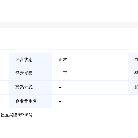
经营状态
正常
经营期限
-- 至 --
联系方式
--
企业曾用名
--
社区兴隆街218号