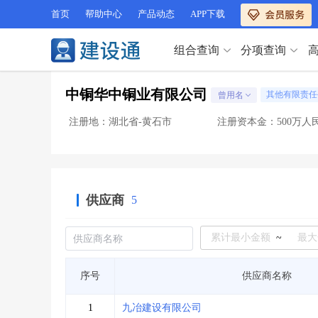
首页
帮助中心
产品动态
APP下载
组合查询
分项查询
分项查询（VIP）
中铜华中铜业有限公司
其他有限责任
曾用名
查企业
>
查业绩
>
分项查询（VIP）
查资质
>
查人员
>
注册地：湖北省-黄石市
注册资本金：500万人
查荣誉
>
查诚信
>
查企业
>
查业绩
>
项目经理
>
信用评价
>
查资质
>
查人员
>
招标信息
>
组合查询
>
查荣誉
>
查诚信
>
供应商
5
项目经理
>
信用评价
>
招标信息
>
组合查询
>
行业 / 地区专查
~
四库专查
>
公路库专查
>
行业 / 地区专查
序号
供应商名称
省库业绩查询
>
水利库专查
>
组合查询-广州
>
业绩专查-广州
>
四库专查
>
公路库专查
>
1
九冶建设有限公司