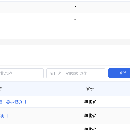
土地交易
>
省市重点项目
>
业主专查
>
项目商机
>
2
拟建项目审批
>
专项债项目
>
土地交易
>
省市重点项目
>
1
查询
称
省份
目施工总承包项目
湖北省
工项目
湖北省
湖北省