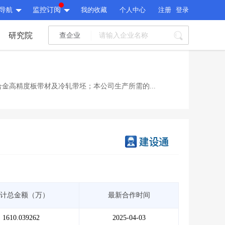
导航
监控订阅
我的收藏
个人中心
注册
登录
研究院
查企业
I标讯
标讯精选
>
智能订阅
>
I标讯
金高精度板带材及冷轧带坯；本公司生产所需的...
标讯精选
>
智能订阅
>
建设通大数据研究院
研究报告
>
文章
>
建设通大数据研究院
PI接口
>
市场经营AI云平台
>
研究报告
>
文章
>
PI接口
>
市场经营AI云平台
>
其他服务
计总金额（万）
最新合作时间
会员服务
>
数据导出服务
>
其他服务
人脉服务
>
APP下载
>
1610.039262
2025-04-03