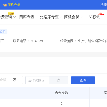
商机会员
功能
高级查询
四库专查
公路库专查
商机会员
AI标讯
高级查询（SVIP）
A
公司
开标记录
>
项目经理带业绩荣誉证书
>
高级查询（SVIP）
A
项目参数
>
项目经理投标记录
>
民币
联系电话：0714-539...
经营范围：
生产、销售铜及铜合
下浮率
>
技术负责人/专职安全员C证
>
开标记录
>
项目经理带业绩荣誉证书
>
查业主
>
项目分类筛选
>
项目参数
>
项目经理投标记录
>
宏观经济
>
建企舆情
>
下浮率
>
技术负责人/专职安全员C证
>
政策规划
>
招投标规则
>
查业主
>
项目分类筛选
>
A
宏观经济
>
建企舆情
>
万
次
查询
政策规划
>
招投标规则
>
A
商机会员
合作次数
累
业主专查
>
项目商机
>
商机会员
拟建项目审批
>
专项债项目
>
1