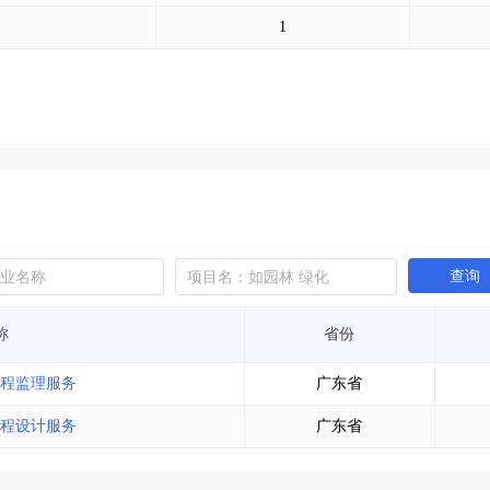
土地交易
>
省市重点项目
>
业主专查
>
项目商机
>
1
拟建项目审批
>
专项债项目
>
土地交易
>
省市重点项目
>
查询
称
省份
程监理服务
广东省
程设计服务
广东省