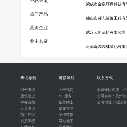
中标业绩
荣成市金泉环保科技有
热门产品
佛山市邦志装饰工程有
黄页企业
武汉云新疏捞有限公司
业主名录
河南淼园园林绿化有限
查询导航
链接导航
联系方式
组合查询
关于我们
会员专职客服：400-
建筑企业
VIP服务
公司名称：杭州筑
中标业绩
招贤纳士
公司地址：浙江省杭
人员查询
筑龙官网
项目经理
友情链接
资质等级
网站地图