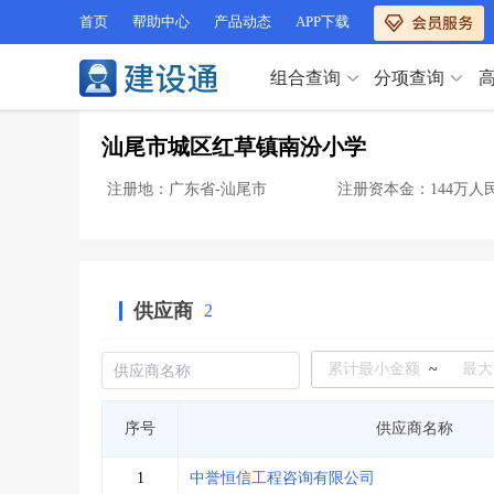
首页
帮助中心
产品动态
APP下载
组合查询
分项查询
分项查询（VIP）
汕尾市城区红草镇南汾小学
查企业
>
查业绩
>
分项查询（VIP）
查资质
>
查人员
>
注册地：广东省-汕尾市
注册资本金：144万人
查荣誉
>
查诚信
>
查企业
>
查业绩
>
项目经理
>
信用评价
>
查资质
>
查人员
>
招标信息
>
组合查询
>
查荣誉
>
查诚信
>
供应商
2
项目经理
>
信用评价
>
招标信息
>
组合查询
>
行业 / 地区专查
~
四库专查
>
公路库专查
>
行业 / 地区专查
序号
供应商名称
省库业绩查询
>
水利库专查
>
组合查询-广州
>
业绩专查-广州
>
四库专查
>
公路库专查
>
1
中誉恒信工程咨询有限公司