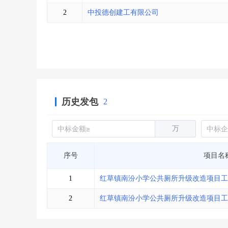
省库业绩查询
>
水利库专查
>
2
中投德创建工有限公司
组合查询-广州
>
业绩专查-广州
>
历史发包
2
万
序号
项目名
1
红草镇南汾小学公共厕所升级改造项目工
2
红草镇南汾小学公共厕所升级改造项目工