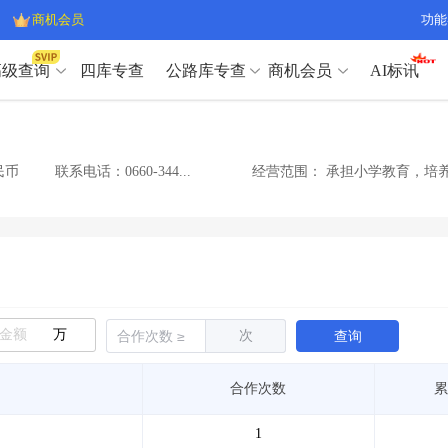
商机会员
功能
高级查询
四库专查
公路库专查
商机会员
AI标讯
高级查询（SVIP）
A
开标记录
>
项目经理带业绩荣誉证书
>
高级查询（SVIP）
A
项目参数
>
项目经理投标记录
>
民币
联系电话：0660-344...
经营范围：
承担小学教育，培
下浮率
>
技术负责人/专职安全员C证
>
开标记录
>
项目经理带业绩荣誉证书
>
查业主
>
项目分类筛选
>
项目参数
>
项目经理投标记录
>
宏观经济
>
建企舆情
>
下浮率
>
技术负责人/专职安全员C证
>
政策规划
>
招投标规则
>
查业主
>
项目分类筛选
>
A
宏观经济
>
建企舆情
>
万
次
查询
政策规划
>
招投标规则
>
A
商机会员
合作次数
累
业主专查
>
项目商机
>
商机会员
拟建项目审批
>
专项债项目
>
1