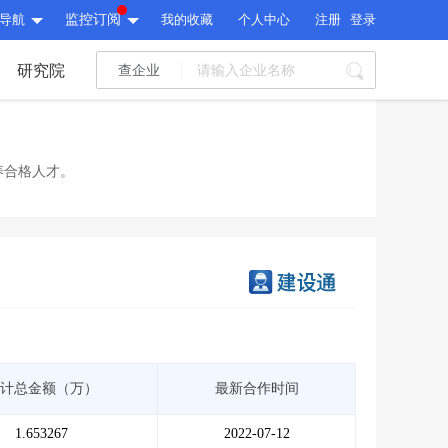
导航
监控订阅
我的收藏
个人中心
注册
登录
研究院
查企业
I标讯
标讯精选
>
智能订阅
>
I标讯
养合格人才。
标讯精选
>
智能订阅
>
建设通大数据研究院
研究报告
>
文章
>
建设通大数据研究院
PI接口
>
市场经营AI云平台
>
研究报告
>
文章
>
PI接口
>
市场经营AI云平台
>
其他服务
计总金额（万）
最新合作时间
会员服务
>
数据导出服务
>
其他服务
人脉服务
>
APP下载
>
1.653267
2022-07-12