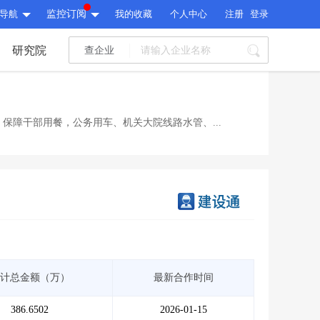
导航
监控订阅
我的收藏
个人中心
注册
登录
研究院
查企业
I标讯
标讯精选
>
智能订阅
>
I标讯
保障干部用餐，公务用车、机关大院线路水管、...
标讯精选
>
智能订阅
>
建设通大数据研究院
研究报告
>
文章
>
建设通大数据研究院
PI接口
>
市场经营AI云平台
>
研究报告
>
文章
>
PI接口
>
市场经营AI云平台
>
其他服务
计总金额（万）
最新合作时间
会员服务
>
数据导出服务
>
其他服务
人脉服务
>
APP下载
>
386.6502
2026-01-15