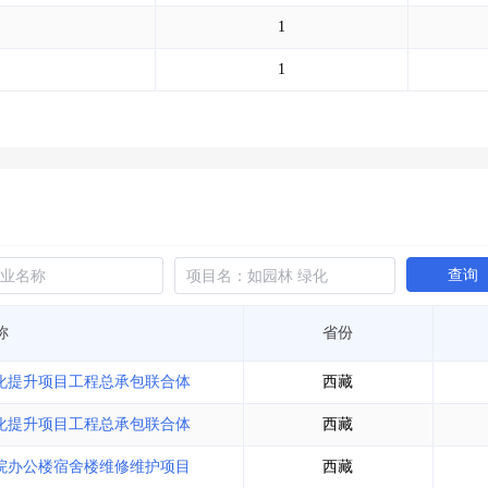
土地交易
>
省市重点项目
>
业主专查
>
项目商机
>
1
拟建项目审批
>
专项债项目
>
土地交易
>
省市重点项目
>
1
查询
称
省份
绿化提升项目工程总承包联合体
西藏
绿化提升项目工程总承包联合体
西藏
大院办公楼宿舍楼维修维护项目
西藏