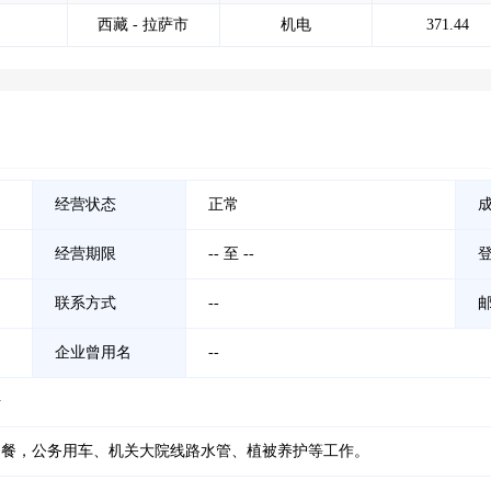
西藏 - 拉萨市
机电
371.44
经营状态
正常
经营期限
-- 至 --
联系方式
--
企业曾用名
--
号
用餐，公务用车、机关大院线路水管、植被养护等工作。