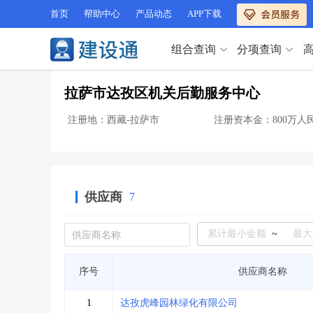
首页
帮助中心
产品动态
APP下载
组合查询
分项查询
分项查询（VIP）
拉萨市达孜区机关后勤服务中心
查企业
>
查业绩
>
分项查询（VIP）
查资质
>
查人员
>
注册地：西藏-拉萨市
注册资本金：800万人
查荣誉
>
查诚信
>
查企业
>
查业绩
>
项目经理
>
信用评价
>
查资质
>
查人员
>
招标信息
>
组合查询
>
查荣誉
>
查诚信
>
供应商
7
项目经理
>
信用评价
>
招标信息
>
组合查询
>
行业 / 地区专查
~
四库专查
>
公路库专查
>
行业 / 地区专查
序号
供应商名称
省库业绩查询
>
水利库专查
>
组合查询-广州
>
业绩专查-广州
>
四库专查
>
公路库专查
>
1
达孜虎峰园林绿化有限公司