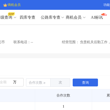
商机会员
功能
高级查询
四库专查
公路库专查
商机会员
AI标讯
高级查询（SVIP）
A
开标记录
>
项目经理带业绩荣誉证书
>
高级查询（SVIP）
A
项目参数
>
项目经理投标记录
>
民币
联系电话：--
经营范围：
负责机关后勤工作，
下浮率
>
技术负责人/专职安全员C证
>
开标记录
>
项目经理带业绩荣誉证书
>
查业主
>
项目分类筛选
>
项目参数
>
项目经理投标记录
>
宏观经济
>
建企舆情
>
下浮率
>
技术负责人/专职安全员C证
>
政策规划
>
招投标规则
>
查业主
>
项目分类筛选
>
A
宏观经济
>
建企舆情
>
万
次
查询
政策规划
>
招投标规则
>
A
商机会员
合作次数
累
业主专查
>
项目商机
>
商机会员
拟建项目审批
>
专项债项目
>
1