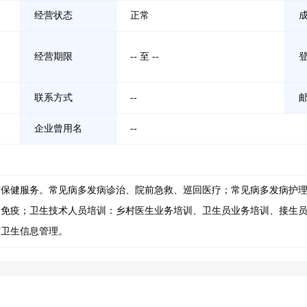
经营状态
正常
经营期限
-- 至 --
联系方式
--
企业曾用名
--
防保健服务。常见病多发病诊治、院前急救、巡回医疗；常见病多发病护
划免疫；卫生技术人员培训：乡村医生业务培训、卫生员业务培训、接生
与卫生信息管理。