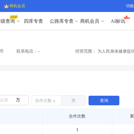
商机会员
功能
高级查询
四库专查
公路库专查
商机会员
AI标讯
高级查询（SVIP）
A
开标记录
>
项目经理带业绩荣誉证书
>
高级查询（SVIP）
A
项目参数
>
项目经理投标记录
>
币
联系电话：--
经营范围：
为人民身体健康提供
下浮率
>
技术负责人/专职安全员C证
>
开标记录
>
项目经理带业绩荣誉证书
>
查业主
>
项目分类筛选
>
项目参数
>
项目经理投标记录
>
宏观经济
>
建企舆情
>
下浮率
>
技术负责人/专职安全员C证
>
政策规划
>
招投标规则
>
查业主
>
项目分类筛选
>
A
宏观经济
>
建企舆情
>
万
次
查询
政策规划
>
招投标规则
>
A
商机会员
合作次数
累
业主专查
>
项目商机
>
商机会员
拟建项目审批
>
专项债项目
>
1