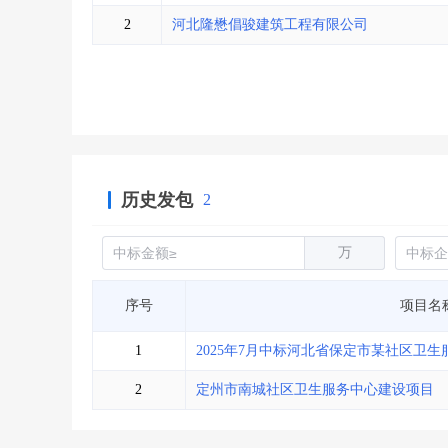
省库业绩查询
>
水利库专查
>
2
河北隆懋倡骏建筑工程有限公司
组合查询-广州
>
业绩专查-广州
>
历史发包
2
万
序号
项目名
1
2025年7月中标河北省保定市某社区卫
2
定州市南城社区卫生服务中心建设项目