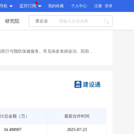
导航
监控订阅
我的收藏
个人中心
注册
登录
研究院
查企业
I标讯
标讯精选
>
智能订阅
>
I标讯
医疗与预防保健服务。常见病多发病诊治、院前...
标讯精选
>
智能订阅
>
建设通大数据研究院
研究报告
>
文章
>
建设通大数据研究院
PI接口
>
市场经营AI云平台
>
研究报告
>
文章
>
PI接口
>
市场经营AI云平台
>
其他服务
计总金额（万）
最新合作时间
会员服务
>
数据导出服务
>
其他服务
人脉服务
>
APP下载
>
34.498997
2025-07-23