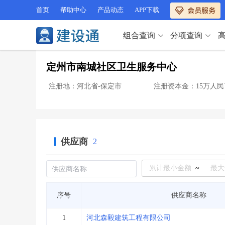
首页
帮助中心
产品动态
APP下载
组合查询
分项查询
分项查询（VIP）
定州市南城社区卫生服务中心
查企业
>
查业绩
>
分项查询（VIP）
查资质
>
查人员
>
注册地：河北省-保定市
注册资本金：15万人民
查荣誉
>
查诚信
>
查企业
>
查业绩
>
项目经理
>
信用评价
>
查资质
>
查人员
>
招标信息
>
组合查询
>
查荣誉
>
查诚信
>
供应商
2
项目经理
>
信用评价
>
招标信息
>
组合查询
>
行业 / 地区专查
~
四库专查
>
公路库专查
>
行业 / 地区专查
序号
供应商名称
省库业绩查询
>
水利库专查
>
组合查询-广州
>
业绩专查-广州
>
四库专查
>
公路库专查
>
1
河北森毅建筑工程有限公司