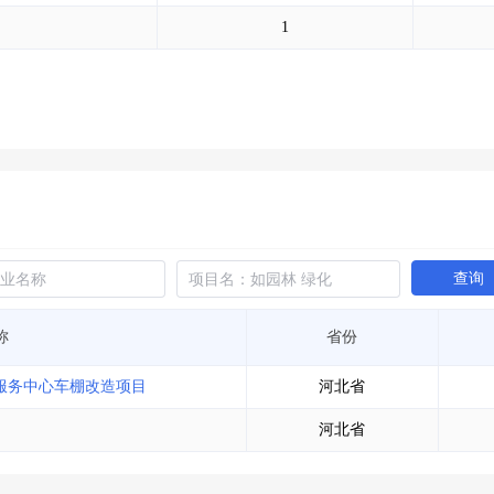
土地交易
>
省市重点项目
>
业主专查
>
项目商机
>
1
拟建项目审批
>
专项债项目
>
土地交易
>
省市重点项目
>
查询
称
省份
生服务中心车棚改造项目
河北省
河北省