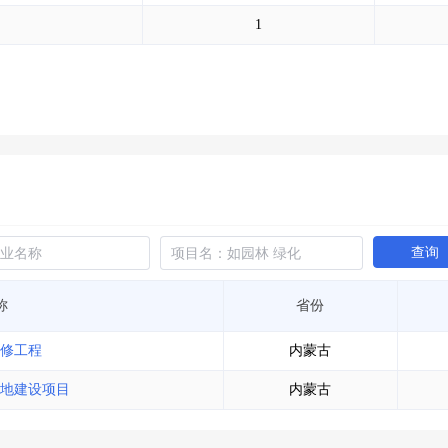
土地交易
>
省市重点项目
>
业主专查
>
项目商机
>
1
拟建项目审批
>
专项债项目
>
土地交易
>
省市重点项目
>
查询
称
省份
修工程
内蒙古
地建设项目
内蒙古