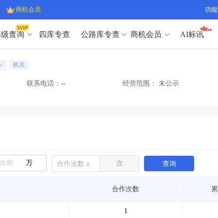
商机会员
功能
高级查询
四库专查
公路库专查
商机会员
AI标讯
高级查询（SVIP）
A
机关
开标记录
>
项目经理带业绩荣誉证书
>
高级查询（SVIP）
A
项目参数
>
项目经理投标记录
>
联系电话：--
经营范围：
未公示
下浮率
>
技术负责人/专职安全员C证
>
开标记录
>
项目经理带业绩荣誉证书
>
查业主
>
项目分类筛选
>
项目参数
>
项目经理投标记录
>
宏观经济
>
建企舆情
>
下浮率
>
技术负责人/专职安全员C证
>
政策规划
>
招投标规则
>
查业主
>
项目分类筛选
>
A
宏观经济
>
建企舆情
>
万
次
查询
政策规划
>
招投标规则
>
A
商机会员
合作次数
累
业主专查
>
项目商机
>
商机会员
拟建项目审批
>
专项债项目
>
1