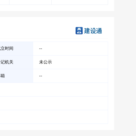
成立时间
--
登记机关
未公示
邮箱
--