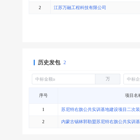
省库业绩查询
>
水利库专查
>
2
江苏万融工程科技有限公司
组合查询-广州
>
业绩专查-广州
>
历史发包
2
万
序号
项目名
1
苏尼特右旗公共实训基地建设项目二次装
2
内蒙古锡林郭勒盟苏尼特右旗公共实训基