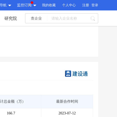
导航
监控订阅
我的收藏
个人中心
注册
登录
研究院
查企业
I标讯
标讯精选
>
智能订阅
>
I标讯
标讯精选
>
智能订阅
>
建设通大数据研究院
研究报告
>
文章
>
建设通大数据研究院
PI接口
>
市场经营AI云平台
>
研究报告
>
文章
>
PI接口
>
市场经营AI云平台
>
其他服务
计总金额（万）
最新合作时间
会员服务
>
数据导出服务
>
其他服务
人脉服务
>
APP下载
>
166.7
2023-07-12