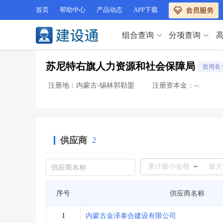
首页
帮助中心
产品动态
APP下载
组合查询
分项查询
分项查询（VIP）
苏尼特右旗人力资源和社会保障局
曾用名
查企业
>
查业绩
>
分项查询（VIP）
查资质
>
查人员
>
注册地：内蒙古-锡林郭勒盟
注册资本金：--
查荣誉
>
查诚信
>
查企业
>
查业绩
>
项目经理
>
信用评价
>
查资质
>
查人员
>
招标信息
>
组合查询
>
查荣誉
>
查诚信
>
供应商
2
项目经理
>
信用评价
>
招标信息
>
组合查询
>
行业 / 地区专查
~
四库专查
>
公路库专查
>
行业 / 地区专查
序号
供应商名称
省库业绩查询
>
水利库专查
>
组合查询-广州
>
业绩专查-广州
>
四库专查
>
公路库专查
>
1
内蒙古金泽泰合建设有限公司