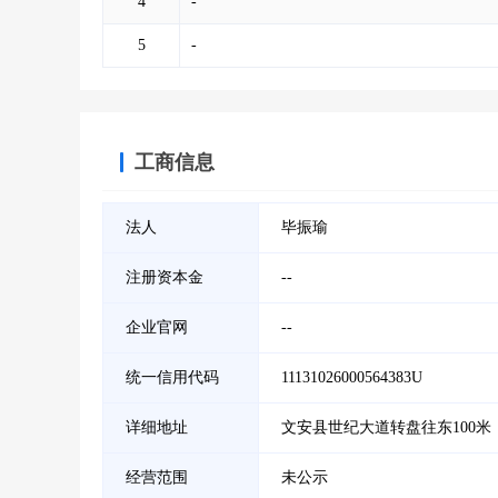
4
-
5
-
工商信息
法人
毕振瑜
注册资本金
--
企业官网
--
统一信用代码
11131026000564383U
详细地址
文安县世纪大道转盘往东100米
经营范围
未公示