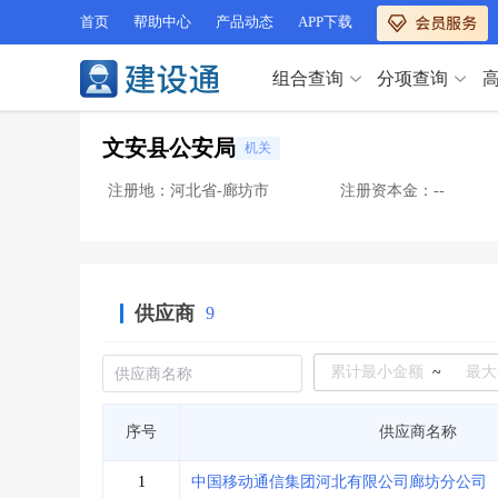
首页
帮助中心
产品动态
APP下载
组合查询
分项查询
分项查询（VIP）
文安县公安局
机关
查企业
>
查业绩
>
分项查询（VIP）
查资质
>
查人员
>
注册地：河北省-廊坊市
注册资本金：--
查荣誉
>
查诚信
>
查企业
>
查业绩
>
项目经理
>
信用评价
>
查资质
>
查人员
>
招标信息
>
组合查询
>
查荣誉
>
查诚信
>
供应商
9
项目经理
>
信用评价
>
招标信息
>
组合查询
>
行业 / 地区专查
~
四库专查
>
公路库专查
>
行业 / 地区专查
序号
供应商名称
省库业绩查询
>
水利库专查
>
组合查询-广州
>
业绩专查-广州
>
四库专查
>
公路库专查
>
1
中国移动通信集团河北有限公司廊坊分公司