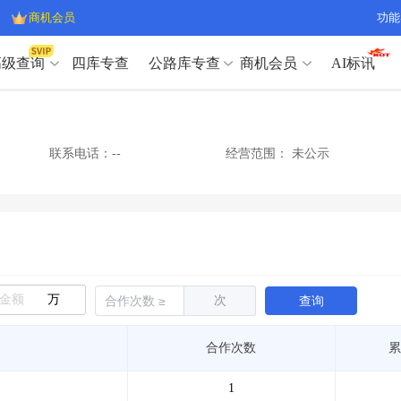
商机会员
功能
高级查询
四库专查
公路库专查
商机会员
AI标讯
高级查询（SVIP）
A
开标记录
>
项目经理带业绩荣誉证书
>
高级查询（SVIP）
A
项目参数
>
项目经理投标记录
>
联系电话：--
经营范围：
未公示
下浮率
>
技术负责人/专职安全员C证
>
开标记录
>
项目经理带业绩荣誉证书
>
查业主
>
项目分类筛选
>
项目参数
>
项目经理投标记录
>
宏观经济
>
建企舆情
>
下浮率
>
技术负责人/专职安全员C证
>
政策规划
>
招投标规则
>
查业主
>
项目分类筛选
>
A
宏观经济
>
建企舆情
>
万
次
查询
政策规划
>
招投标规则
>
A
商机会员
合作次数
累
业主专查
>
项目商机
>
商机会员
拟建项目审批
>
专项债项目
>
1