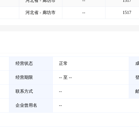
河北省 - 廊坊市
--
1517
河北省 - 廊坊市
--
1517
经营状态
正常
经营期限
-- 至 --
联系方式
--
企业曾用名
--