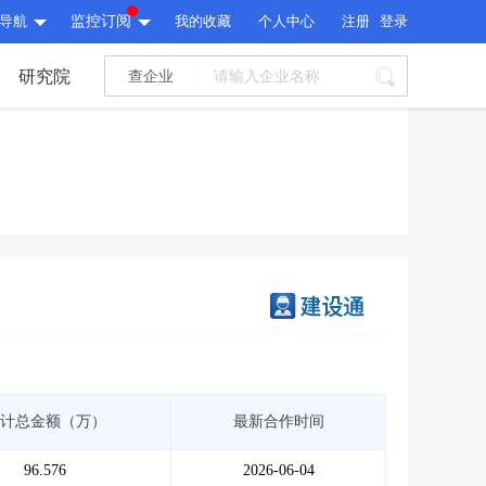
导航
监控订阅
我的收藏
个人中心
注册
登录
研究院
查企业
I标讯
标讯精选
>
智能订阅
>
I标讯
标讯精选
>
智能订阅
>
建设通大数据研究院
研究报告
>
文章
>
建设通大数据研究院
PI接口
>
市场经营AI云平台
>
研究报告
>
文章
>
PI接口
>
市场经营AI云平台
>
其他服务
计总金额（万）
最新合作时间
会员服务
>
数据导出服务
>
其他服务
人脉服务
>
APP下载
>
96.576
2026-06-04