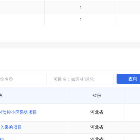
土地交易
>
省市重点项目
>
业主专查
>
项目商机
>
1
拟建项目审批
>
专项债项目
>
土地交易
>
省市重点项目
>
1
查询
称
省份
乡村监控小区采购项目
河北省
入采购项目
河北省
购
河北省