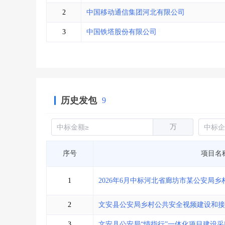
省库业绩查询
>
水利库专查
>
2
中国移动通信集团河北有限公司
组合查询-广州
>
业绩专查-广州
>
3
中国铁塔股份有限公司
历史发包
9
万
序号
项目名
1
2026年6月中标河北省廊坊市某公安局
2
文安县公安局乡村公共安全视频建设和接
3
文安县公安局“情指行”一体化项目建设采