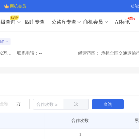
商机会员
功能
高级查询
四库专查
公路库专查
商机会员
AI标讯
高级查询（SVIP）
A
用名
开标记录
>
项目经理带业绩荣誉证书
>
高级查询（SVIP）
A
项目参数
>
项目经理投标记录
>
注册资本金：1393251.02万人民币
联系电话：--
经营范围：
承担全区交通运输行
下浮率
>
技术负责人/专职安全员C证
>
开标记录
>
项目经理带业绩荣誉证书
>
查业主
>
项目分类筛选
>
项目参数
>
项目经理投标记录
>
宏观经济
>
建企舆情
>
下浮率
>
技术负责人/专职安全员C证
>
政策规划
>
招投标规则
>
查业主
>
项目分类筛选
>
A
宏观经济
>
建企舆情
>
万
次
查询
政策规划
>
招投标规则
>
A
商机会员
合作次数
累
业主专查
>
项目商机
>
商机会员
拟建项目审批
>
专项债项目
>
1