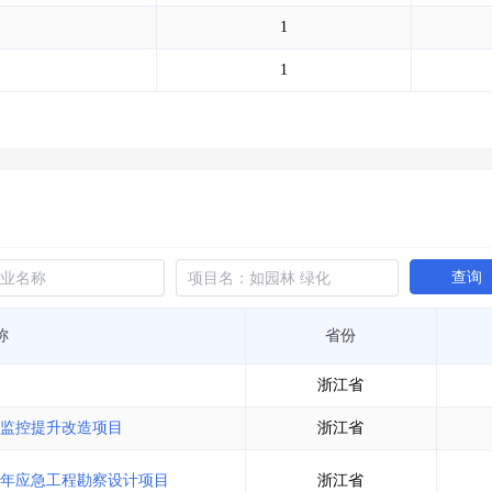
土地交易
>
省市重点项目
>
业主专查
>
项目商机
>
1
拟建项目审批
>
专项债项目
>
土地交易
>
省市重点项目
>
1
查询
称
省份
浙江省
监控提升改造项目
浙江省
1年应急工程勘察设计项目
浙江省