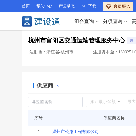
首页
帮助中心
产品动态
APP下载
组合查询
分项查询
分项查询（VIP）
杭州市富阳区交通运输管理服务中心
曾
查企业
>
查业绩
>
分项查询（VIP）
查资质
>
查人员
>
注册地：浙江省-杭州市
查荣誉
>
查诚信
>
查企业
>
查业绩
>
项目经理
>
信用评价
>
查资质
>
查人员
>
招标信息
>
组合查询
>
查荣誉
>
查诚信
>
供应商
3
项目经理
>
信用评价
>
招标信息
>
组合查询
>
行业 / 地区专查
~
四库专查
>
公路库专查
>
行业 / 地区专查
序号
供应商名称
省库业绩查询
>
水利库专查
>
组合查询-广州
>
业绩专查-广州
>
四库专查
>
公路库专查
>
1
温州市公路工程有限公司