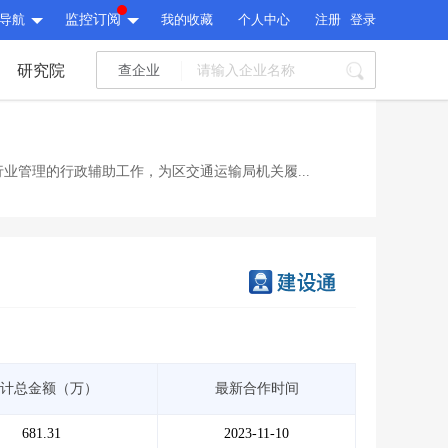
导航
监控订阅
我的收藏
个人中心
注册
登录
研究院
查企业
I标讯
标讯精选
>
智能订阅
>
I标讯
业管理的行政辅助工作，为区交通运输局机关履...
标讯精选
>
智能订阅
>
建设通大数据研究院
研究报告
>
文章
>
建设通大数据研究院
PI接口
>
市场经营AI云平台
>
研究报告
>
文章
>
PI接口
>
市场经营AI云平台
>
其他服务
计总金额（万）
最新合作时间
会员服务
>
数据导出服务
>
其他服务
人脉服务
>
APP下载
>
681.31
2023-11-10