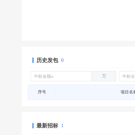
省库业绩查询
>
水利库专查
>
组合查询-广州
>
业绩专查-广州
>
历史发包
0
万
序号
项目名
最新招标
1