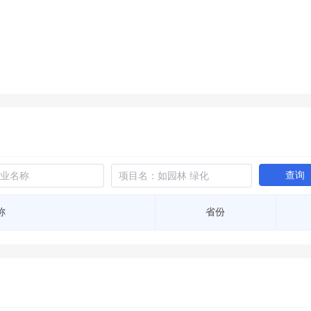
土地交易
>
省市重点项目
>
业主专查
>
项目商机
>
拟建项目审批
>
专项债项目
>
土地交易
>
省市重点项目
>
查询
称
省份