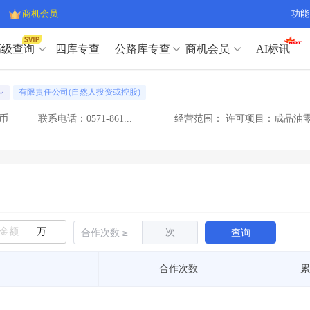
商机会员
功能
高级查询
四库专查
公路库专查
商机会员
AI标讯
高级查询（SVIP）
A
有限责任公司(自然人投资或控股)
开标记录
>
项目经理带业绩荣誉证书
>
高级查询（SVIP）
A
项目参数
>
项目经理投标记录
>
币
联系电话：0571-861...
经营范围：
许可项目：成品油零
下浮率
>
技术负责人/专职安全员C证
>
开标记录
>
项目经理带业绩荣誉证书
>
查业主
>
项目分类筛选
>
项目参数
>
项目经理投标记录
>
宏观经济
>
建企舆情
>
下浮率
>
技术负责人/专职安全员C证
>
政策规划
>
招投标规则
>
查业主
>
项目分类筛选
>
A
宏观经济
>
建企舆情
>
万
次
查询
政策规划
>
招投标规则
>
A
商机会员
合作次数
累
业主专查
>
项目商机
>
商机会员
拟建项目审批
>
专项债项目
>