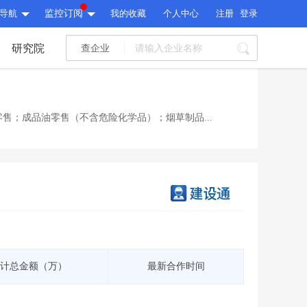
导航
监控订阅
我的收藏
个人中心
注册
登录
研究院
查企业
I标讯
标讯精选
>
智能订阅
>
I标讯
售；成品油零售（不含危险化学品）；烟草制品...
标讯精选
>
智能订阅
>
建设通大数据研究院
研究报告
>
文章
>
建设通大数据研究院
PI接口
>
市场经营AI云平台
>
研究报告
>
文章
>
PI接口
>
市场经营AI云平台
>
其他服务
计总金额（万）
最新合作时间
会员服务
>
数据导出服务
>
其他服务
人脉服务
>
APP下载
>