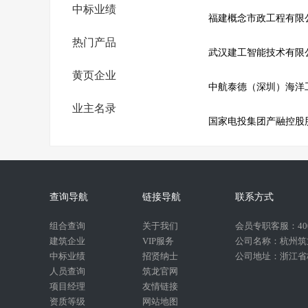
中标业绩
福建概念市政工程有限
热门产品
武汉建工智能技术有限
黄页企业
中航泰德（深圳）海洋
业主名录
国家电投集团产融控股
查询导航
链接导航
联系方式
组合查询
关于我们
会员专职客服：400-
建筑企业
VIP服务
公司名称：杭州筑
中标业绩
招贤纳士
公司地址：浙江省杭
人员查询
筑龙官网
项目经理
友情链接
资质等级
网站地图