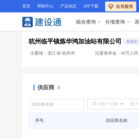
首页
帮助中心
产品动态
APP下载
组合查询
分项查询
分项查询（VIP）
杭州临平镇炼华鸿加油站有限公司
曾用名
查企业
>
查业绩
>
分项查询（VIP）
查资质
>
查人员
>
注册地：浙江省-杭州市
注册资本金：60万人民
查荣誉
>
查诚信
>
查企业
>
查业绩
>
项目经理
>
信用评价
>
查资质
>
查人员
>
招标信息
>
组合查询
>
查荣誉
>
查诚信
>
供应商
0
项目经理
>
信用评价
>
招标信息
>
组合查询
>
行业 / 地区专查
~
四库专查
>
公路库专查
>
行业 / 地区专查
序号
供应商名称
省库业绩查询
>
水利库专查
>
组合查询-广州
>
业绩专查-广州
>
四库专查
>
公路库专查
>