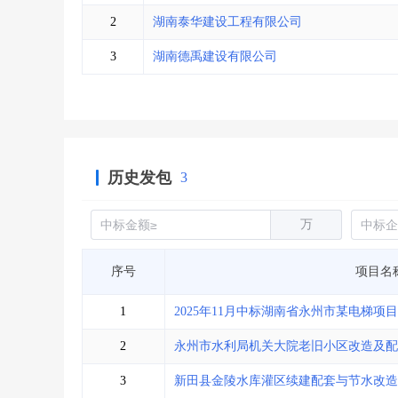
省库业绩查询
>
水利库专查
>
2
湖南泰华建设工程有限公司
组合查询-广州
>
业绩专查-广州
>
3
湖南德禹建设有限公司
历史发包
3
万
序号
项目名
1
2025年11月中标湖南省永州市某电梯项目
2
永州市水利局机关大院老旧小区改造及配
3
新田县金陵水库灌区续建配套与节水改造