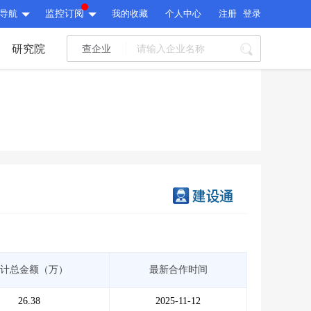
导航
监控订阅
我的收藏
个人中心
注册
登录
研究院
查企业
I标讯
标讯精选
>
智能订阅
>
I标讯
标讯精选
>
智能订阅
>
建设通大数据研究院
研究报告
>
文章
>
建设通大数据研究院
PI接口
>
市场经营AI云平台
>
研究报告
>
文章
>
PI接口
>
市场经营AI云平台
>
其他服务
计总金额（万）
最新合作时间
会员服务
>
数据导出服务
>
其他服务
人脉服务
>
APP下载
>
26.38
2025-11-12