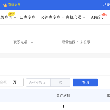
商机会员
功能
高级查询
四库专查
公路库专查
商机会员
AI标讯
高级查询（SVIP）
A
开标记录
>
项目经理带业绩荣誉证书
>
高级查询（SVIP）
A
项目参数
>
项目经理投标记录
>
联系电话：--
经营范围：
未公示
下浮率
>
技术负责人/专职安全员C证
>
开标记录
>
项目经理带业绩荣誉证书
>
查业主
>
项目分类筛选
>
项目参数
>
项目经理投标记录
>
宏观经济
>
建企舆情
>
下浮率
>
技术负责人/专职安全员C证
>
政策规划
>
招投标规则
>
查业主
>
项目分类筛选
>
A
宏观经济
>
建企舆情
>
万
次
查询
政策规划
>
招投标规则
>
A
商机会员
合作次数
累
业主专查
>
项目商机
>
商机会员
拟建项目审批
>
专项债项目
>
1