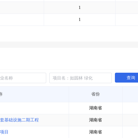
土地交易
>
省市重点项目
>
业主专查
>
项目商机
>
1
拟建项目审批
>
专项债项目
>
土地交易
>
省市重点项目
>
1
查询
称
省份
湖南省
套基础设施二期工程
湖南省
项目
湖南省