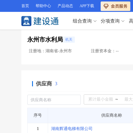
首页
帮助中心
产品动态
APP下载
组合查询
分项查询
分项查询（VIP）
永州市水利局
机关
查企业
>
查业绩
>
分项查询（VIP）
查资质
>
查人员
>
注册地：湖南省-永州市
注册资本金：--
查荣誉
>
查诚信
>
查企业
>
查业绩
>
项目经理
>
信用评价
>
查资质
>
查人员
>
招标信息
>
组合查询
>
查荣誉
>
查诚信
>
供应商
3
项目经理
>
信用评价
>
招标信息
>
组合查询
>
行业 / 地区专查
~
四库专查
>
公路库专查
>
行业 / 地区专查
序号
供应商名称
省库业绩查询
>
水利库专查
>
组合查询-广州
>
业绩专查-广州
>
四库专查
>
公路库专查
>
1
湖南辉通电梯有限公司