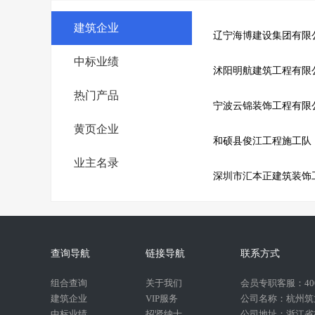
建筑企业
辽宁海博建设集团有限
中标业绩
沭阳明航建筑工程有限
热门产品
宁波云锦装饰工程有限
黄页企业
和硕县俊江工程施工队
业主名录
深圳市汇本正建筑装饰
查询导航
链接导航
联系方式
组合查询
关于我们
会员专职客服：400-
建筑企业
VIP服务
公司名称：杭州筑
中标业绩
招贤纳士
公司地址：浙江省杭