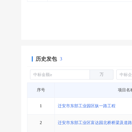
省库业绩查询
>
水利库专查
>
组合查询-广州
>
业绩专查-广州
>
历史发包
3
万
序号
项目名
1
迁安市东部工业园区纵一路工程
2
迁安市东部工业区富达园北桥桥梁及道路