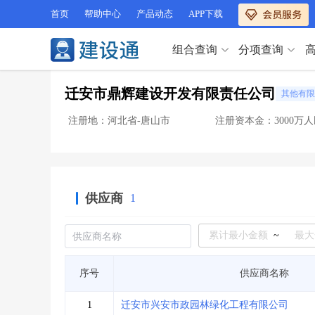
首页
帮助中心
产品动态
APP下载
组合查询
分项查询
分项查询（VIP）
迁安市鼎辉建设开发有限责任公司
其他有限
查企业
>
查业绩
>
分项查询（VIP）
查资质
>
查人员
>
注册地：河北省-唐山市
注册资本金：3000万
查荣誉
>
查诚信
>
查企业
>
查业绩
>
项目经理
>
信用评价
>
查资质
>
查人员
>
招标信息
>
组合查询
>
查荣誉
>
查诚信
>
供应商
1
项目经理
>
信用评价
>
招标信息
>
组合查询
>
行业 / 地区专查
~
四库专查
>
公路库专查
>
行业 / 地区专查
序号
供应商名称
省库业绩查询
>
水利库专查
>
组合查询-广州
>
业绩专查-广州
>
四库专查
>
公路库专查
>
1
迁安市兴安市政园林绿化工程有限公司