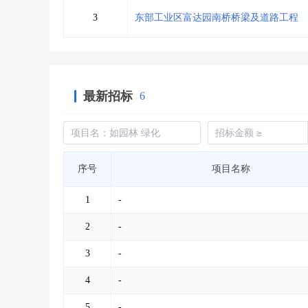
3
东部工业区富达园南桥桥梁及道路工程
最新招标
6
序号
项目名称
1
-
2
-
3
-
4
-
5
-