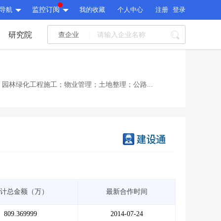
导航
监控订阅
我的收藏
个人中心
注册
登录
研究院
查企业
I标讯
标讯精选
>
智能订阅
>
I标讯
园林绿化工程施工；物业管理；土地整理；公路...
标讯精选
>
智能订阅
>
建设通大数据研究院
研究报告
>
文章
>
建设通大数据研究院
PI接口
>
市场经营AI云平台
>
研究报告
>
文章
>
PI接口
>
市场经营AI云平台
>
其他服务
计总金额（万）
最新合作时间
会员服务
>
数据导出服务
>
其他服务
人脉服务
>
APP下载
>
809.369999
2014-07-24