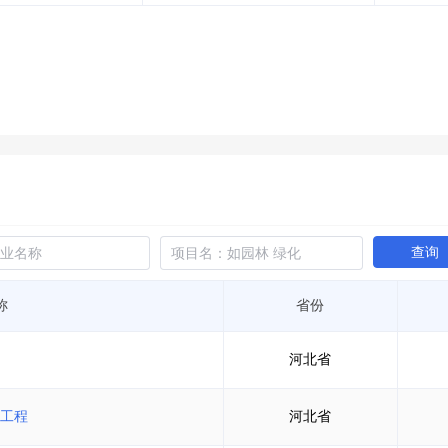
土地交易
>
省市重点项目
>
业主专查
>
项目商机
>
拟建项目审批
>
专项债项目
>
土地交易
>
省市重点项目
>
查询
称
省份
河北省
工程
河北省