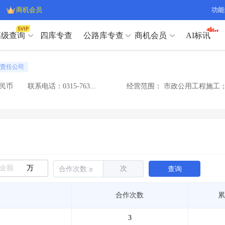
商机会员
功能
高级查询
四库专查
公路库专查
商机会员
AI标讯
高级查询（SVIP）
A
责任公司
开标记录
>
项目经理带业绩荣誉证书
>
高级查询（SVIP）
A
项目参数
>
项目经理投标记录
>
人民币
联系电话：0315-763...
经营范围：
市政公用工程施工；
下浮率
>
技术负责人/专职安全员C证
>
开标记录
>
项目经理带业绩荣誉证书
>
查业主
>
项目分类筛选
>
项目参数
>
项目经理投标记录
>
宏观经济
>
建企舆情
>
下浮率
>
技术负责人/专职安全员C证
>
政策规划
>
招投标规则
>
查业主
>
项目分类筛选
>
A
宏观经济
>
建企舆情
>
万
次
查询
政策规划
>
招投标规则
>
A
商机会员
合作次数
累
业主专查
>
项目商机
>
商机会员
拟建项目审批
>
专项债项目
>
3