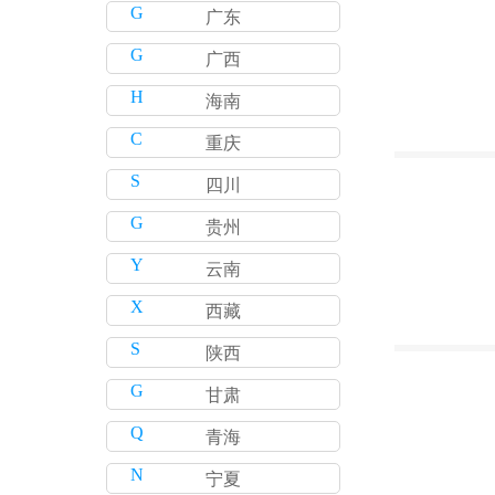
G
广东
G
广西
H
海南
C
重庆
S
四川
G
贵州
Y
云南
X
西藏
S
陕西
G
甘肃
Q
青海
N
宁夏