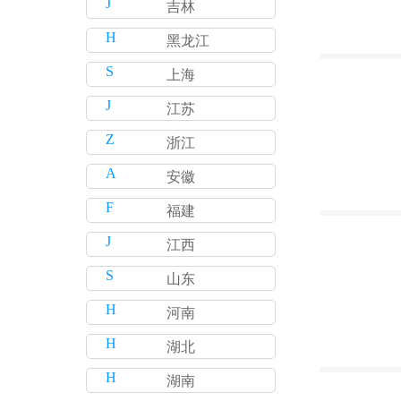
J
吉林
H
黑龙江
S
上海
J
江苏
Z
浙江
A
安徽
F
福建
J
江西
S
山东
H
河南
H
湖北
H
湖南