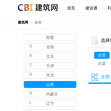
首页
建设通
建筑网
>
政策
部委
选择
A
全国
全部
B
北京
吕梁
T
天津
H
河北
全部
S
山西
N
内蒙古
L
辽宁