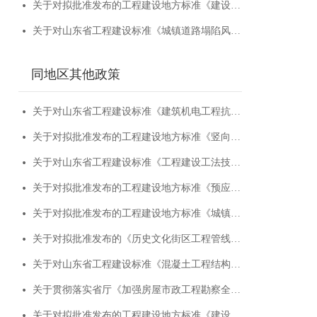
关于对拟批准发布的工程建设地方标准《建设工程消防设计审查技术标准》等2项标准进行公示的通知
关于对山东省工程建设标准《城镇道路塌陷风险排查治理技术标准》征求意见的函
同地区其他政策
关于对山东省工程建设标准《建筑机电工程抗震技术规程》征求意见的函
关于对拟批准发布的工程建设地方标准《竖向分布钢筋不连接装配整体式混凝土剪力墙结构技术规程》进行公示的通知
关于对山东省工程建设标准《工程建设工法技术标准》征求意见的函
关于对拟批准发布的工程建设地方标准《预应力碳纤维布与螺栓锚固板联合加固技术应用规程》进行公示的通知
关于对拟批准发布的工程建设地方标准《城镇道路平面交叉口沥青路面设计标准》进行公示的通知
关于对拟批准发布的《历史文化街区工程管线综合设计标准》等3项工程建设地方标准进行公示的通知
关于对山东省工程建设标准《混凝土工程结构实体检测鉴定技术标准》征求意见的函
关于贯彻落实省厅《加强房屋市政工程勘察全链条管理实施方案》的通知
关于对拟批准发布的工程建设地方标准《建设工程消防设计审查技术标准》等2项标准进行公示的通知