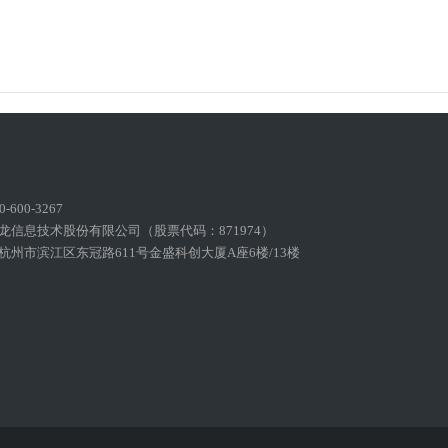
600-3267
龙信息技术股份有限公司（股票代码：871974）
州市滨江区东冠路611号金盛科创大厦A座6楼/13楼