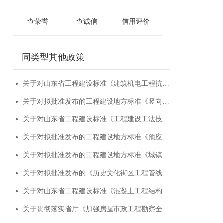
查荣誉
查诚信
信用评价
同类型其他政策
关于对山东省工程建设标准《建筑机电工程抗震技术规程》征求意见的函
关于对拟批准发布的工程建设地方标准《竖向分布钢筋不连接装配整体式混凝土剪力墙结构技术规程》进行公示的通知
关于对山东省工程建设标准《工程建设工法技术标准》征求意见的函
关于对拟批准发布的工程建设地方标准《预应力碳纤维布与螺栓锚固板联合加固技术应用规程》进行公示的通知
关于对拟批准发布的工程建设地方标准《城镇道路平面交叉口沥青路面设计标准》进行公示的通知
关于对拟批准发布的《历史文化街区工程管线综合设计标准》等3项工程建设地方标准进行公示的通知
关于对山东省工程建设标准《混凝土工程结构实体检测鉴定技术标准》征求意见的函
关于贯彻落实省厅《加强房屋市政工程勘察全链条管理实施方案》的通知