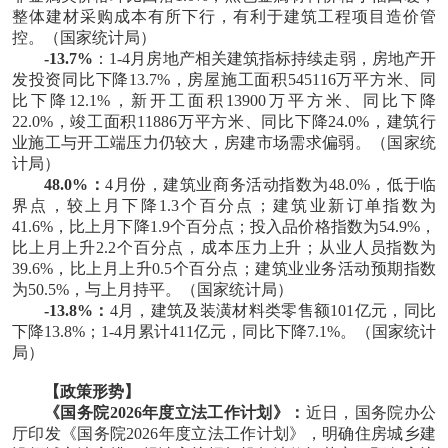
整体建材采购成本有所下行，有利于建筑工程项目造价管
控。
（国家统计局）
-13.7%
：1-4月房地产相关建筑指标持续走弱，房地产开
发投资同比下降13.7%，房屋施工面积545116万平方米、同
比下降12.1%，新开工面积13900万平方米、同比下降
22.0%，竣工面积11886万平方米、同比下降24.0%，建筑行
业施工与开工端压力仍较大，房建市场需求偏弱。
（国家统
计局）
48.0%：
4月份，建筑业商务活动指数为48.0%，低于临
界点，较上月下降1.3个百分点；建筑业新订单指数为
41.6%，比上月下降1.9个百分点；投入品价格指数为54.9%，
比上月上升2.2个百分点，成本压力上升；从业人员指数为
39.6%，比上月上升0.5个百分点；建筑业业务活动预期指数
为50.5%，与上月持平。
（国家统计局）
-13.8%：
4月，建筑及装潢材料类零售额101亿元，同比
下降13.8%；1-4月累计411亿元，同比下降7.1%。
（国家统计
局）
【政策形势】
《国务院2026年度立法工作计划》：
近日，国务院办公
厅印发《国务院2026年度立法工作计划》，明确住房城乡建