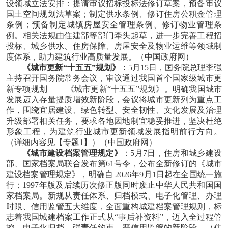
设领域立法安排：提请审议招标投标法修订草案，预备审议
国土空间规划法草案；制定供水条例、修订住房公积金管理
条例；预备制定城镇房屋安全管理条例、修订物业管理条
例。相关法规由住建部等部门牵头起草，进一步完善工程招
投标、城乡供水、住房保障、房屋安全及物业运维等领域制
度体系，助力建筑行业高质量发展。
（中国政府网）
《城市更新“十五五”规划》：
5月15日，国务院总理李强
主持召开国务院常务会议，审议通过我国首个国家级城市更
新专项规划 ——《城市更新“十五五”规划》。明确我国城市
发展迈入存量提质增效新阶段，会议将城市更新列为重点工
作，围绕宜居建设、绿色转型、安全韧性、文化发展及治理
升级部署相关任务，要求各地因地制宜稳妥推进，坚决杜绝
形象工程，为建筑行业城市更新领域发展指明前行方向。
（详细内容见【专题1】）
（中国政府网）
《城市建设档案管理规定》
：
5月7日，住房和城乡建设
部、国家档案局联合发布第61号令，公布全新修订的《城市
建设档案管理规定》，明确自 2026年9月1日起在全国统一施
行；1997年版及后续历次修正版同时废止中华人民共和国国
家档案局。新规从责任体系、归档模式、电子化管理、办理
时限、信用监管五大维度，全面重构城建档案管理规则，标
志着我国城建档案工作正式从“事后补资料”，迈入全过程管
控、电子化归档、强责任约束、严信用监管的新阶段。
（住