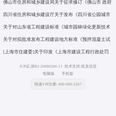
佛山市住房和城乡建设局关于征求修订《佛山市 政府
四川省住房和城乡建设厅关于发布《四川省公园城市
投资房屋市政工程项目标后履约评价 管理办法（试
关于对山东省工程建设标准《城市园林绿化更新技术
建设评价标准》等 10项四川省工程建设地方标准的通
行）》意见的函
关于对拟批准发布工程建设地方标准《预拌混凝土试
标准》征求意见的函
知
[上海市住建委]关于印发《上海市建设工程行政处罚
验与应用技术标准》进行公示的通知
裁量基准（2026年版）》的通知 沪建规范〔2026〕6
ICP证:浙B2-20080280-13
技术支持:筑龙信息
电脑版
手机版
号
快速VIP注册: 400-600-3267