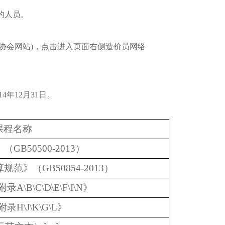
的人员。
价管理协会网站)，点击进入页面右侧造价员网络
。
4年12月31日。
课程名称
B50500-2013）
》（GB50854-2013）
B\C\D\E\F\I\N》
\J\K\G\L》