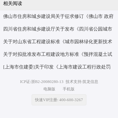
相关阅读
佛山市住房和城乡建设局关于征求修订《佛山市 政府
四川省住房和城乡建设厅关于发布《四川省公园城市
投资房屋市政工程项目标后履约评价 管理办法（试
关于对山东省工程建设标准《城市园林绿化更新技术
建设评价标准》等 10项四川省工程建设地方标准的通
行）》意见的函
关于对拟批准发布工程建设地方标准《预拌混凝土试
标准》征求意见的函
知
[上海市住建委]关于印发《上海市建设工程行政处罚
验与应用技术标准》进行公示的通知
裁量基准（2026年版）》的通知 沪建规范〔2026〕6
ICP证:浙B2-20080280-13
技术支持:筑龙信息
电脑版
手机版
号
快速VIP注册: 400-600-3267