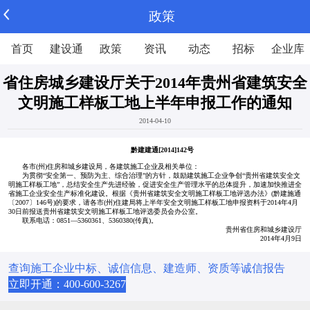
政策
首页
建设通
政策
资讯
动态
招标
企业库
省住房城乡建设厅关于2014年贵州省建筑安全
文明施工样板工地上半年申报工作的通知
2014-04-10
黔建建通[2014]142号
各市(州)住房和城乡建设局，各建筑施工企业及相关单位：
为贯彻“安全第一、预防为主、综合治理”的方针，鼓励建筑施工企业争创“贵州省建筑安全文
明施工样板工地”，总结安全生产先进经验，促进安全生产管理水平的总体提升，加速加快推进全
省施工企业安全生产标准化建设。根据《贵州省建筑安全文明施工样板工地评选办法》(黔建施通
〔2007〕146号)的要求，请各市(州)住建局将上半年安全文明施工样板工地申报资料于2014年4月
30日前报送贵州省建筑安文明施工样板工地评选委员会办公室。
联系电话：0851—5360361、5360380(传真)。
贵州省住房和城乡建设厅
2014年4月9日
查询施工企业中标、诚信信息、建造师、资质等诚信报告
立即开通：400-600-3267