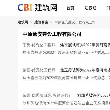
首页
建设通
建筑网
>
建筑名企
>
中原豫安建设工程有限公司
中原豫安建设工程有限公司
荣誉-优秀总工程师
焦玉霞被评为2022年度河
焦玉霞被评为2022年度河南省建筑业企业优秀总
荣誉-优秀总工程师
焦玉霞被评为2022年度河
焦玉霞被评为2022年度河南省建筑业企业优秀总
荣誉-优秀项目经理(建造师）
刘灿芳被评为202
刘灿芳被评为2022年度河南省建筑业企业优秀项