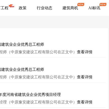
盯工程
政策
行业动态
建筑商机
AI标讯
南省建筑业企业优秀总工程师
工程师（中原豫安建设工程有限公司在正文中）
查看详情
南省建筑业企业优秀总工程师
工程师（中原豫安建设工程有限公司在正文中）
查看详情
2年度河南省建筑业企业优秀项目经理
目经理（中原豫安建设工程有限公司在正文中）
查看详情