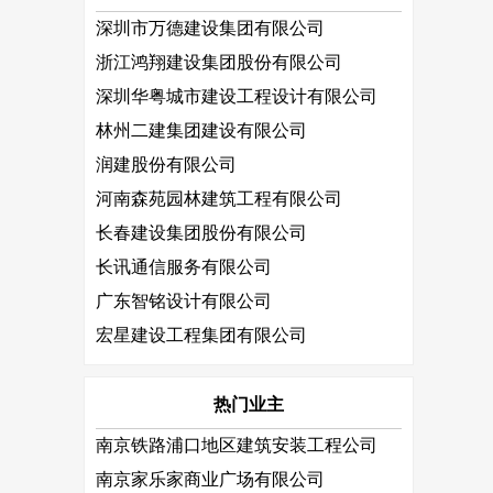
深圳市万德建设集团有限公司
浙江鸿翔建设集团股份有限公司
深圳华粤城市建设工程设计有限公司
林州二建集团建设有限公司
润建股份有限公司
河南森苑园林建筑工程有限公司
长春建设集团股份有限公司
长讯通信服务有限公司
广东智铭设计有限公司
宏星建设工程集团有限公司
热门业主
南京铁路浦口地区建筑安装工程公司
南京家乐家商业广场有限公司