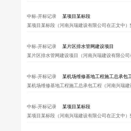
中标-开标记录
某项目某标段
某项目某标段（河南兴瑞建设有限公司在正文中）
中标-开标记录
某片区排水管网建设项目
某片区排水管网建设项目（河南兴瑞建设有限公司
中标-开标记录
某机场维修基地工程施工总承包
某机场维修基地工程施工总承包工程（河南兴瑞建
中标-开标记录
某项目某标段
某项目某标段（河南兴瑞建设有限公司在正文中）