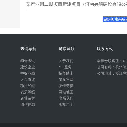
某产业园二期项目新建项目（河南兴瑞建设有限公
更多河南兴瑞
查询导航
链接导航
联系方式
组合查询
关于我们
会员专职客服：400-
建筑企业
VIP服务
公司名称：杭州筑
中标业绩
招贤纳士
公司地址：浙江省杭
人员查询
筑龙官网
项目经理
友情链接
资质等级
网站地图
企业荣誉
联系我们
诚信信息
版权声明