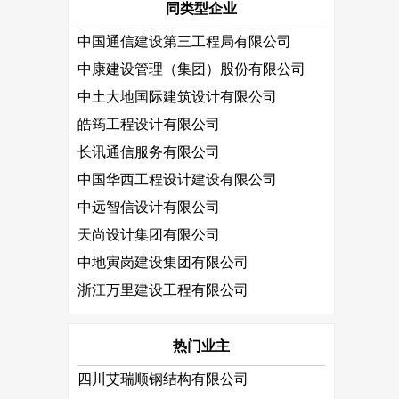
同类型企业
中国通信建设第三工程局有限公司
中康建设管理（集团）股份有限公司
中土大地国际建筑设计有限公司
皓筠工程设计有限公司
长讯通信服务有限公司
中国华西工程设计建设有限公司
中远智信设计有限公司
天尚设计集团有限公司
中地寅岗建设集团有限公司
浙江万里建设工程有限公司
热门业主
四川艾瑞顺钢结构有限公司