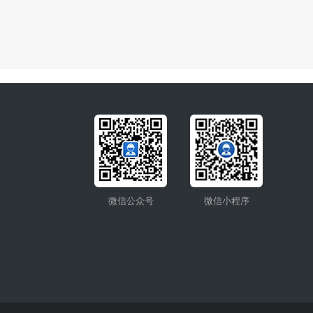
微信公众号
微信小程序