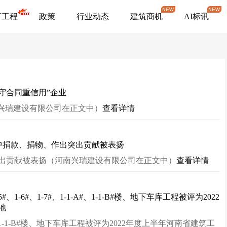
盯工程
政策
行业动态
建筑商机
AI标讯
“守合同重信用”企业
南兴瑞建设有限公司在正文中）
查看详情
件中捐款、捐物、作出突出贡献被表扬
突出贡献被表扬（河南兴瑞建设有限公司在正文中）
查看详情
5#、1-6#、1-7#、1-1-A#、1-1-B#楼、地下车库工程被评为2022
地
1-A#、1-1-B#楼、地下车库工程被评为2022年度上半年河南省建筑工