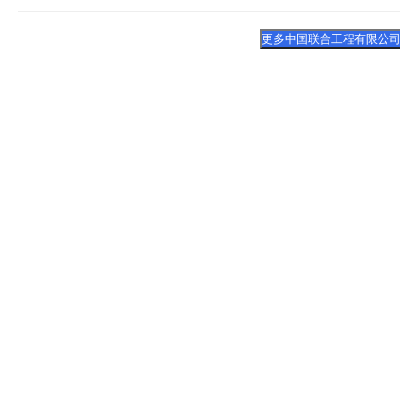
更多中国联合工程有限公