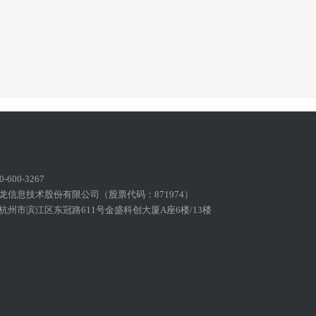
600-3267
龙信息技术股份有限公司（股票代码：871974）
州市滨江区东冠路611号金盛科创大厦A座6楼/13楼