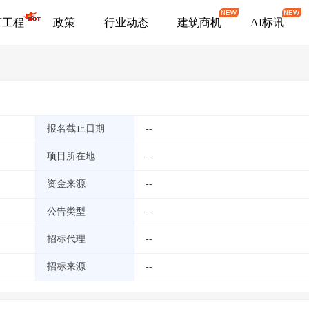
盯工程
政策
行业动态
建筑商机
AI标讯
报名截止日期
--
项目所在地
--
资金来源
--
公告类型
--
招标代理
--
招标来源
--