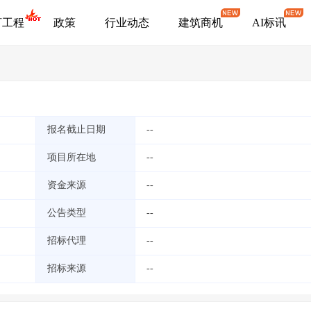
盯工程
政策
行业动态
建筑商机
AI标讯
报名截止日期
--
项目所在地
--
资金来源
--
公告类型
--
招标代理
--
招标来源
--