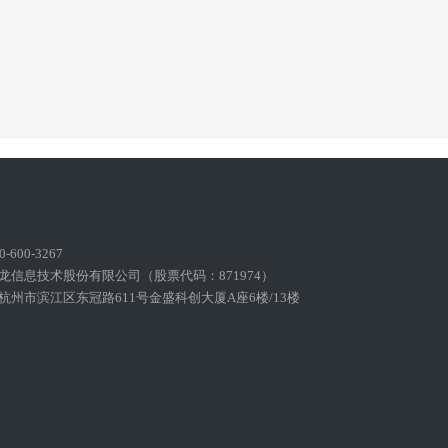
600-3267
龙信息技术股份有限公司（股票代码：871974）
州市滨江区东冠路611号金盛科创大厦A座6楼/13楼